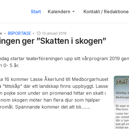
Start
Kalendern
Kontakt / Redaktione
REPORTAGE
iv
13 januari 2019
ingen ger ”Skatten i skogen”
dag startar teaterföreningen upp sitt vårprogram 2019 ge
n 0- 5 år.
ka 16 kommer Lasse Åkerlund till Medborgarhuset
a ”tittskåp” där ett landskap finns uppbyggt. Lasse
n pojke som under sin promenad hittar en skatt i
nom skogen möter han flera djur som hjälper
romål. Spännande kommer det att bli…….