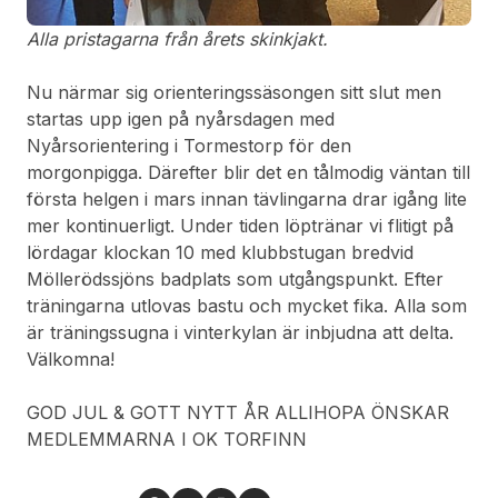
Alla pristagarna från årets skinkjakt.
Nu närmar sig orienteringssäsongen sitt slut men
startas upp igen på nyårsdagen med
Nyårsorientering i Tormestorp för den
morgonpigga. Därefter blir det en tålmodig väntan till
första helgen i mars innan tävlingarna drar igång lite
mer kontinuerligt. Under tiden löptränar vi flitigt på
lördagar klockan 10 med klubbstugan bredvid
Möllerödssjöns badplats som utgångspunkt. Efter
träningarna utlovas bastu och mycket fika. Alla som
är träningssugna i vinterkylan är inbjudna att delta.
Välkomna!
GOD JUL & GOTT NYTT ÅR ALLIHOPA ÖNSKAR
MEDLEMMARNA I OK TORFINN