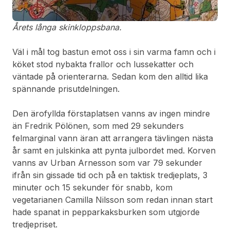
Årets långa skinkloppsbana.
Väl i mål tog bastun emot oss i sin varma famn och i
köket stod nybakta frallor och lussekatter och
väntade på orienterarna. Sedan kom den alltid lika
spännande prisutdelningen.
Den ärofyllda förstaplatsen vanns av ingen mindre
än Fredrik Pölönen, som med 29 sekunders
felmarginal vann äran att arrangera tävlingen nästa
år samt en julskinka att pynta julbordet med. Korven
vanns av Urban Arnesson som var 79 sekunder
ifrån sin gissade tid och på en taktisk tredjeplats, 3
minuter och 15 sekunder för snabb, kom
vegetarianen Camilla Nilsson som redan innan start
hade spanat in pepparkaksburken som utgjorde
tredjepriset.