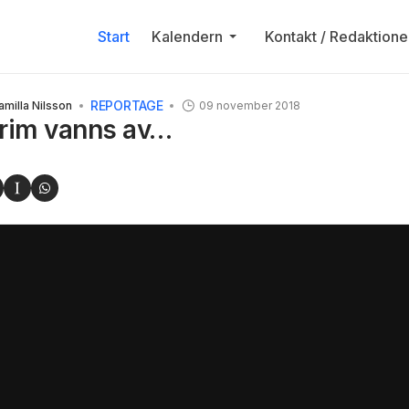
Start
Kalendern
Kontakt / Redaktione
REPORTAGE
amilla Nilsson
09 november 2018
trim vanns av…