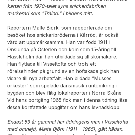
kartan från 1970-talet syns snickerifabriken
markerad som ”Träind.” i bildens mitt.
Reportern Malte Björk, som rapporterade om
besöket hos snickeribröderna i Kårröd, är också
värd att uppmärksamma. Han var född 1911 i
Onslunda på Österlen och kom som 15-åring till
Hässleholm där han utbildade sig till skomakare.
Han flyttade till Visseltofta och trots ett
rörelsehinder på grund av en höftskada gick han
vidare till nya arbetsfält. Han bildade ”Musses
orkester” som spelade dansmusik runtomkring i
bygden och blev flitig lokalreporter i Norra Skåne.
Vid hans bortgång 1965 fick man i denna tidning läsa
dessa kortfattade uppgifter om hans levnadslopp:
Endast 53 år gammal har tidningens man i Visseltofta
med omnejd, Malte Björk (1911 – 1965), gått hädan.