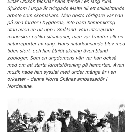
Einar Ohlson tecknar hans minne i en lång runa.
Sjukdom i unga år tvingade Malte till ett stillasittande
arbete som skomakare. Men desto rörligare var han
på sina färder i bygderna, inte bara hemomkring
utan även en bit upp i Småland. Han intervjuade
människor i olika situationer, men var framför allt en
naturreporter av rang. Hans naturkunnande blev med
tiden stort, och han åtnjöt aktning även bland
zoologer. Som en ungdomens vän var han också
med om att starta idrottsförening på hemorten. Även
musik hade han sysslat med under många år i en
orkester - denne Norra Skånes ambassadör i
Nordskåne.