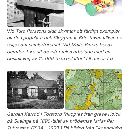
V
id Ture Perssons sida skymtar ett färdigt exemplar
av den populära och färggranna Brio-taxen vilken nu
säljs som samlarföremål. Vid Malte Björks besök
berättar Ture att de inför julen arbetade med en
beställning av 10.000 ”nickeplattor” till denna tax.
Gården Kårröd i Torstorp friköptes från greve Holck
på Skeinge på 1890-talet av brödernas farfar Per
Tufvesson (1834 – 1909.) På bilden från Ekonomiska