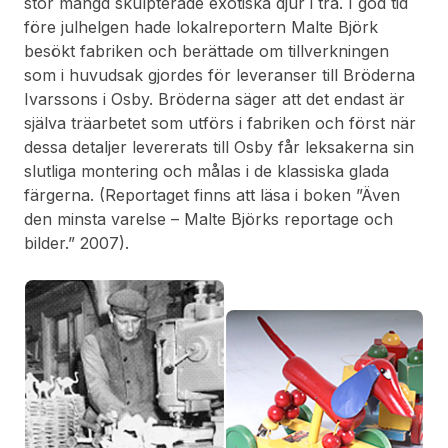
stor mängd skulpterade exotiska djur i trä. I god tid
före julhelgen hade lokalreportern Malte Björk
besökt fabriken och berättade om tillverkningen
som i huvudsak gjordes för leveranser till Bröderna
Ivarssons i Osby. Bröderna säger att det endast är
själva träarbetet som utförs i fabriken och först när
dessa detaljer levererats till Osby får leksakerna sin
slutliga montering och målas i de klassiska glada
färgerna. (Reportaget finns att läsa i boken ”Även
den minsta varelse – Malte Björks reportage och
bilder.” 2007).