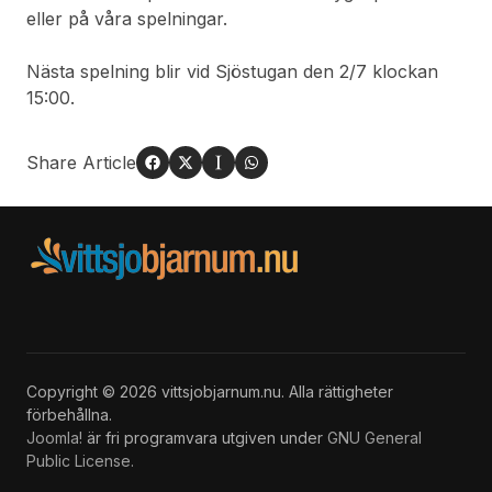
eller på våra spelningar.
Nästa spelning blir vid Sjöstugan den 2/7 klockan
15:00.
Share Article
Copyright © 2026 vittsjobjarnum.nu. Alla rättigheter
förbehållna.
Joomla!
är fri programvara utgiven under
GNU General
Public License.