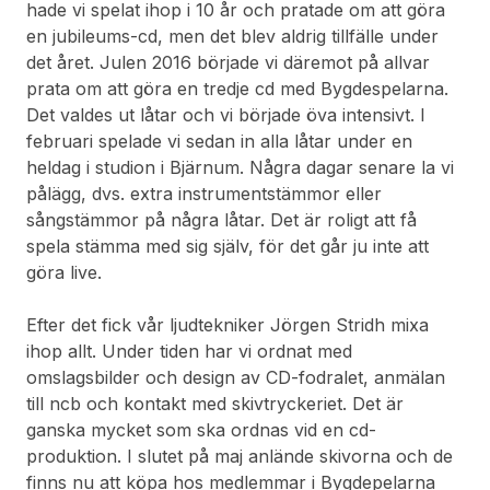
hade vi spelat ihop i 10 år och pratade om att göra
en jubileums-cd, men det blev aldrig tillfälle under
det året. Julen 2016 började vi däremot på allvar
prata om att göra en tredje cd med Bygdespelarna.
Det valdes ut låtar och vi började öva intensivt. I
februari spelade vi sedan in alla låtar under en
heldag i studion i Bjärnum. Några dagar senare la vi
pålägg, dvs. extra instrumentstämmor eller
sångstämmor på några låtar. Det är roligt att få
spela stämma med sig själv, för det går ju inte att
göra live.
Efter det fick vår ljudtekniker Jörgen Stridh mixa
ihop allt. Under tiden har vi ordnat med
omslagsbilder och design av CD-fodralet, anmälan
till ncb och kontakt med skivtryckeriet. Det är
ganska mycket som ska ordnas vid en cd-
produktion. I slutet på maj anlände skivorna och de
finns nu att köpa hos medlemmar i Bygdepelarna