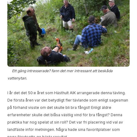
Ett gäng intresserade? fann det mer intressant att beskåda
vattenytan.
I år det det 50:e året som Hästhult AIK arrangerade denna tävling.
De första åren var det betydligt fler tävlande som enligt sagesman
på förhand visste om det skulle bli bra fångst! Enligt äldre
erfarenheter skulle det blåsa västlig vind för bra fångst? Denna
praktika har nog spelat ut sin roll? Det var fri placering vid val av
landfäste inför metningen. Några hade sina favoritplatser som
noga förutsetts ge bästa resultat.