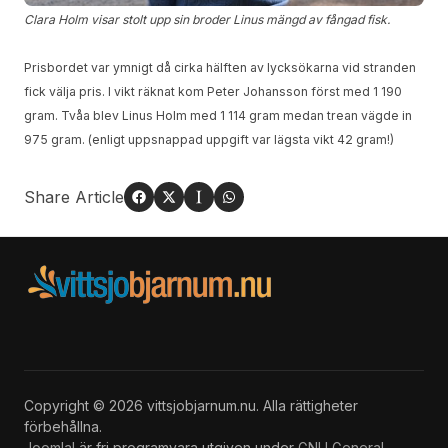
Clara Holm visar stolt upp sin broder Linus mängd av fångad fisk.
Prisbordet var ymnigt då cirka hälften av lycksökarna vid stranden
fick välja pris. I vikt räknat kom Peter Johansson först med 1 190
gram. Tvåa blev Linus Holm med 1 114 gram medan trean vägde in
975 gram. (enligt uppsnappad uppgift var lägsta vikt 42 gram!)
Share Article
Copyright © 2026 vittsjobjarnum.nu. Alla rättigheter
förbehållna.
Joomla!
är fri programvara utgiven under
GNU General