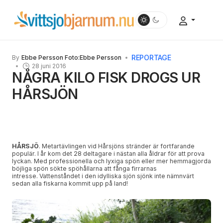
REPORTAGE
By
Ebbe Persson Foto:Ebbe Persson
28 juni 2016
NÅGRA KILO FISK DROGS UR
HÅRSJÖN
HÅRSJÖ
. Metartävlingen vid Hårsjöns stränder är fortfarande
populär. I år kom det 28 deltagare i nästan alla åldrar för att prova
lyckan. Med professionella och lyxiga spön eller mer hemmagjorda
böjliga spön sökte spöhållarna att fånga firrarnas
intresse.
Vattenståndet i den idylliska sjön sjönk inte nämnvärt
sedan alla fiskarna kommit upp på land!