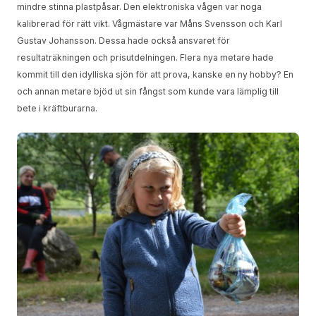
mindre stinna plastpåsar. Den elektroniska vågen var noga
kalibrerad för rätt vikt. Vågmästare var Måns Svensson och Karl
Gustav Johansson. Dessa hade också ansvaret för
resultaträkningen och prisutdelningen. Flera nya metare hade
kommit till den idylliska sjön för att prova, kanske en ny hobby? En
och annan metare bjöd ut sin fångst som kunde vara lämplig till
bete i kräftburarna.