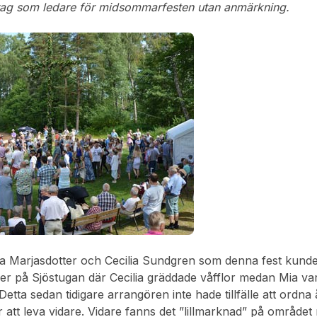
drag som ledare för midsommarfesten utan anmärkning.
ia Marjasdotter och Cecilia Sundgren som denna fest kund
rer på Sjöstugan där Cecilia gräddade våfflor medan Mia var
ta sedan tidigare arrangören inte hade tillfälle att ordna å
 för att leva vidare. Vidare fanns det ”lillmarknad” på område