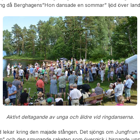
ng då Berghagens”Hon dansade en sommar” ljöd över land
Aktivt deltagande av unga och äldre vid ringdanserna.
ed lekar kring den majade stången. Det sjöngs om Jungfrun
len” och den smygande raketen som övergick i hisnande upp