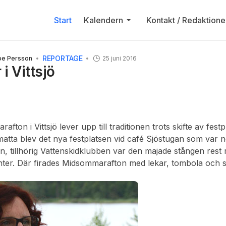
Start
Kalendern
Kontakt / Redaktione
REPORTAGE
be Persson
25 juni 2016
 Vittsjö
fton i Vittsjö lever upp till traditionen trots skifte av festp
ta blev det nya festplatsen vid café Sjöstugan som var 
, tillhörig Vattenskidklubben var den majade stången rest 
nter. Där firades Midsommarafton med lekar, tombola och s