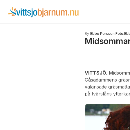
By
Ebbe Persson Foto:Eb
Midsommar i
VITTSJÖ.
Midsommara
Gåsadammens gräsmat
välansade gräsmattan
på tvärslåns ytterka