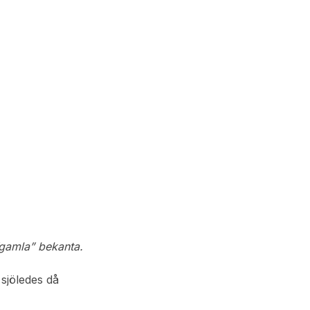
”gamla” bekanta.
sjöledes då