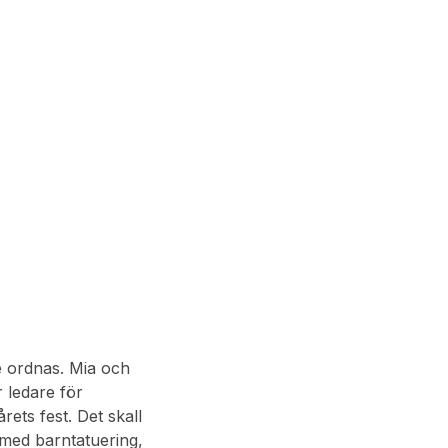
e ordnas. Mia och
 ledare för
rets fest. Det skall
t med barntatuering,