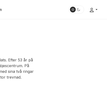
n
lats. Efter 53 år på
nöjescentrum. På
med sina två ringar
tor trevnad.