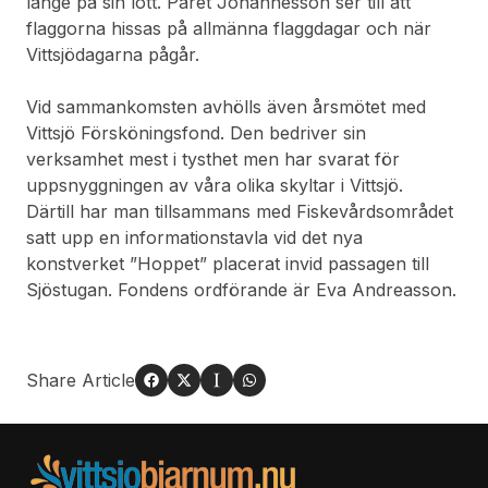
länge på sin lott. Paret Johannesson ser till att
flaggorna hissas på allmänna flaggdagar och när
Vittsjödagarna pågår.
Vid sammankomsten avhölls även årsmötet med
Vittsjö Försköningsfond. Den bedriver sin
verksamhet mest i tysthet men har svarat för
uppsnyggningen av våra olika skyltar i Vittsjö.
Därtill har man tillsammans med Fiskevårdsområdet
satt upp en informationstavla vid det nya
konstverket ”Hoppet” placerat invid passagen till
Sjöstugan. Fondens ordförande är Eva Andreasson.
Share Article