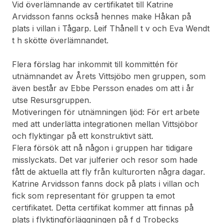
Vid överlämnande av certifikatet till Katrine
Arvidsson fanns också hennes make Håkan på
plats i villan i Tågarp. Leif Thånell t v och Eva Wendt
t h skötte överlämnandet.
Flera förslag har inkommit till kommittén för
utnämnandet av Årets Vittsjöbo men gruppen, som
även består av Ebbe Persson enades om att i år
utse Resursgruppen.
Motiveringen för utnämningen ljöd: För ert arbete
med att underlätta integrationen mellan Vittsjöbor
och flyktingar på ett konstruktivt sätt.
Flera försök att nå någon i gruppen har tidigare
misslyckats. Det var julferier och resor som hade
fått de aktuella att fly från kulturorten några dagar.
Katrine Arvidsson fanns dock på plats i villan och
fick som representant för gruppen ta emot
certifikatet. Detta certifikat kommer att finnas på
plats i flyktingförläggningen på f d Trobecks