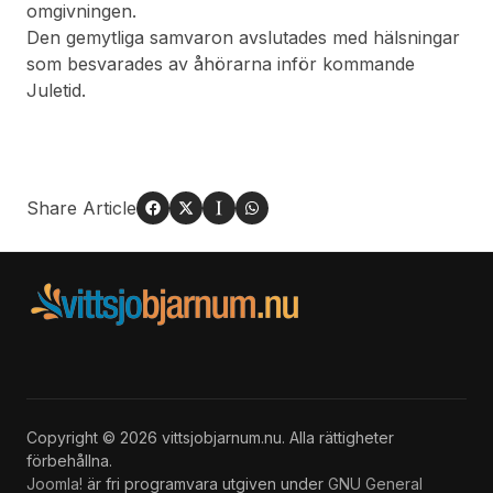
omgivningen.
Den gemytliga samvaron avslutades med hälsningar
som besvarades av åhörarna inför kommande
Juletid.
Share Article
Copyright © 2026 vittsjobjarnum.nu. Alla rättigheter
förbehållna.
Joomla!
är fri programvara utgiven under
GNU General