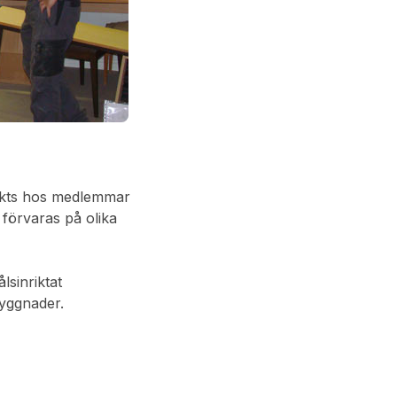
äckts hos medlemmar
 förvaras på olika
lsinriktat
yggnader.