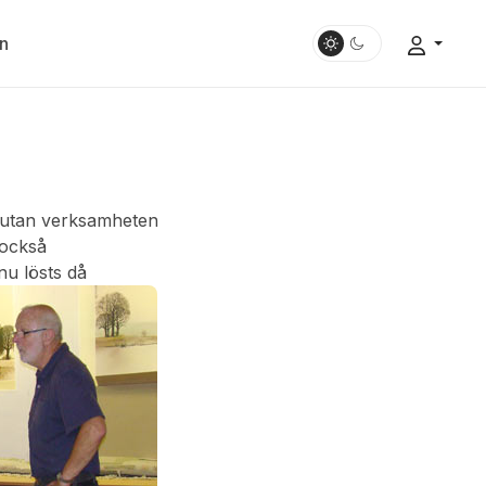
n
ng utan verksamheten
 också
nu lösts då