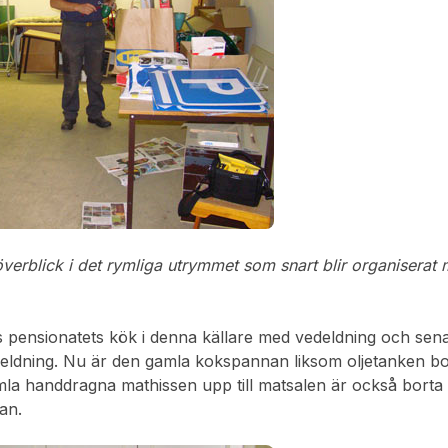
överblick i det rymliga utrymmet som snart blir organiserat m
s pensionatets kök i denna källare med vedeldning och sen
jeeldning. Nu är den gamla kokspannan liksom oljetanken bo
mla handdragna mathissen upp till matsalen är också bort
an.