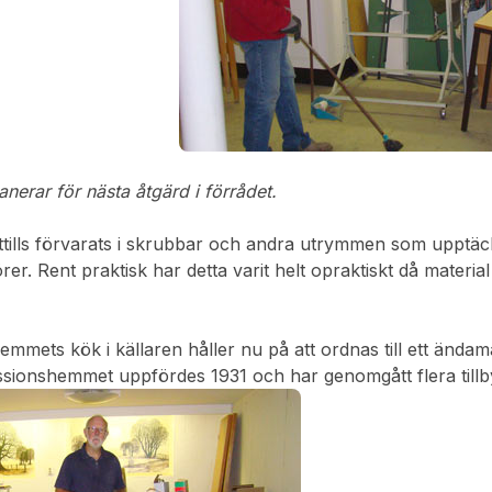
nerar för nästa åtgärd i förrådet.
hittills förvarats i skrubbar och andra utrymmen som uppt
er. Rent praktisk har detta varit helt opraktiskt då material
mmets kök i källaren håller nu på att ordnas till ett ändamå
sionshemmet uppfördes 1931 och har genomgått flera tillb