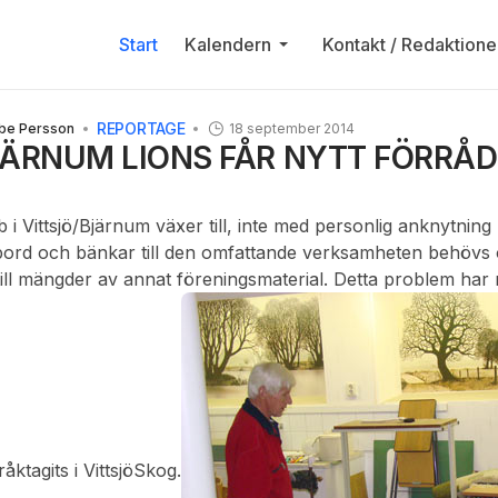
Start
Kalendern
Kontakt / Redaktione
REPORTAGE
bbe Persson
18 september 2014
JÄRNUM LIONS FÅR NYTT FÖRRÅD
 i Vittsjö/Bjärnum växer till, inte med personlig anknytni
ord och bänkar till den omfattande verksamheten behövs
ll mängder av annat föreningsmaterial. Detta problem har 
ktagits i VittsjöSkog.