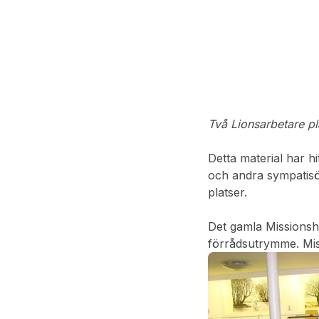
Två Lionsarbetare pla
Detta material har 
och andra sympatisör
platser.
Det gamla Missionshe
förrådsutrymme. Mis