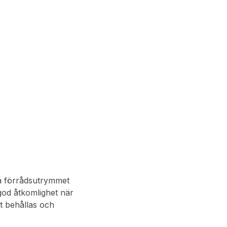
ya förrådsutrymmet
 god åtkomlighet när
t behållas och