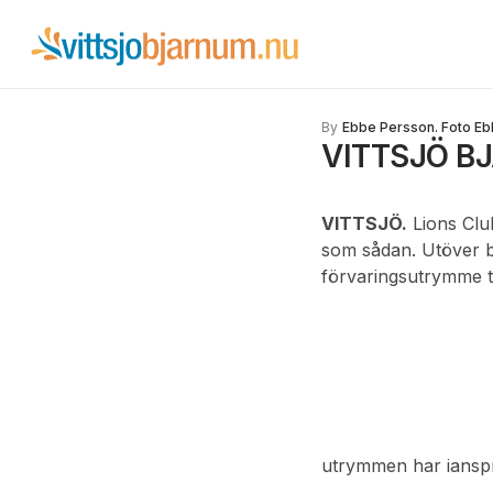
By
Ebbe Persson. Foto E
VITTSJÖ B
VITTSJÖ.
Lions Club
som sådan. Utöver b
förvaringsutrymme ti
utrymmen har iansprå