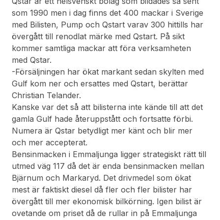
Qstar är ett helsvenskt bolag som bildades så sent
som 1990 men i dag finns det 400 mackar i Sverige
med Bilisten, Pump och Qstart varav 300 hittills har
övergått till renodlat märke med Qstart. På sikt
kommer samtliga mackar att föra verksamheten
med Qstar.
-Försäljningen har ökat markant sedan skylten med
Gulf kom ner och ersattes med Qstart, berättar
Christian Telander.
Kanske var det så att bilisterna inte kände till att det
gamla Gulf hade återuppstått och fortsatte förbi.
Numera är Qstar betydligt mer känt och blir mer
och mer accepterat.
Bensinmacken i Emmaljunga ligger strategiskt rätt till
utmed väg 117 då det är enda bensinmacken mellan
Bjärnum och Markaryd. Det drivmedel som ökat
mest är faktiskt diesel då fler och fler bilister har
övergått till mer ekonomisk bilkörning. Igen bilist är
ovetande om priset då de rullar in på Emmaljunga