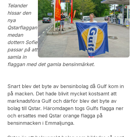
Telander
hissar den
nya
Qstarflaggan
medan
dottern Sofie
passar på att
samla in
flaggan med det gamla bensinmärket.
Snart blev det byte av bensinbolag då Gulf kom in
på macken. Det hade blivit mycket kostsamt att
marknadsföra Gulf och därför blev det byte av
bolag till Qstar. Häromdagen togs Gulfs flagga ner
och ersattes med Qstar orange flagga på
bensinmacken i Emmaljunga.