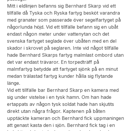
Mitt i eldlinjen befanns sig Bernhard Skarp vid ett
tillfälle då Tyska och Ryska fartyg besköt varandra
med granater som passerade över segelfartyget på
någorlunda höjd. Vid ett tillfälle befann sig en ubåt
endast någon meter under vattenytan och det
svenska fartyget seglade över ubåten med en del
skador i skrovet på seglaren. Inte vid något tillfälle
hade Bernhard Skarps fartyg malmlast ombord utan
det var endast trävaror. En torpedträff på
malmfartyg betydde att fartyget sjönk på en minut
medan trälastad fartyg kunder hålla sig flytande
länge.
Vid ett tillfälle bar Bernhard Skarp en kamera med
sig under vistelse i en tysk hamn. Om han hade
ertappats av någon tysk soldat hade han skjutits
direkt utan några frågor. Kaptenen på båten
upptäckte kameran och Bernhard fick uppmaningen
att genast kasta den i sjön. Bernhard fick tag i en