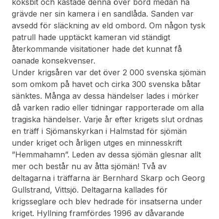
koksbit och kastade denna över bord medan ha
grävde ner sin kamera i en sandlåda. Sanden var
avsedd för släckning av eld ombord. Om någon tysk
patrull hade upptäckt kameran vid ständigt
återkommande visitationer hade det kunnat få
oanade konsekvenser.
Under krigsåren var det över 2 000 svenska sjömän
som omkom på havet och cirka 300 svenska båtar
sänktes. Många av dessa händelser lades i mörker
då varken radio eller tidningar rapporterade om alla
tragiska händelser. Varje år efter krigets slut ordnas
en träff i Sjömanskyrkan i Halmstad för sjömän
under kriget och årligen utges en minnesskrift
”Hemmahamn”. Leden av dessa sjömän glesnar allt
mer och består nu av åtta sjömän! Två av
deltagarna i träffarna är Bernhard Skarp och Georg
Gullstrand, Vittsjö. Deltagarna kallades för
krigsseglare och blev hedrade för insatserna under
kriget. Hyllning framfördes 1996 av dåvarande