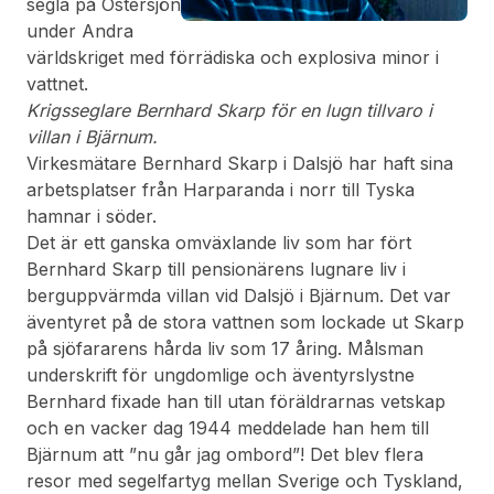
segla på Östersjön
under Andra
världskriget med förrädiska och explosiva minor i
vattnet.
Krigsseglare Bernhard Skarp för en lugn tillvaro i
villan i Bjärnum.
Virkesmätare Bernhard Skarp i Dalsjö har haft sina
arbetsplatser från Harparanda i norr till Tyska
hamnar i söder.
Det är ett ganska omväxlande liv som har fört
Bernhard Skarp till pensionärens lugnare liv i
berguppvärmda villan vid Dalsjö i Bjärnum. Det var
äventyret på de stora vattnen som lockade ut Skarp
på sjöfararens hårda liv som 17 åring. Målsman
underskrift för ungdomlige och äventyrslystne
Bernhard fixade han till utan föräldrarnas vetskap
och en vacker dag 1944 meddelade han hem till
Bjärnum att ”nu går jag ombord”! Det blev flera
resor med segelfartyg mellan Sverige och Tyskland,