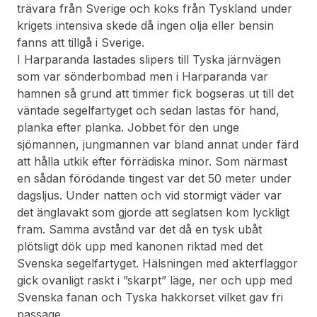
trävara från Sverige och koks från Tyskland under
krigets intensiva skede då ingen olja eller bensin
fanns att tillgå i Sverige.
I Harparanda lastades slipers till Tyska järnvägen
som var sönderbombad men i Harparanda var
hamnen så grund att timmer fick bogseras ut till det
väntade segelfartyget och sedan lastas för hand,
planka efter planka. Jobbet för den unge
sjömannen, jungmannen var bland annat under färd
att hålla utkik efter förrädiska minor. Som närmast
en sådan förödande tingest var det 50 meter under
dagsljus. Under natten och vid stormigt väder var
det änglavakt som gjorde att seglatsen kom lyckligt
fram. Samma avstånd var det då en tysk ubåt
plötsligt dök upp med kanonen riktad med det
Svenska segelfartyget. Hälsningen med akterflaggor
gick ovanligt raskt i ”skarpt” läge, ner och upp med
Svenska fanan och Tyska hakkorset vilket gav fri
passage.