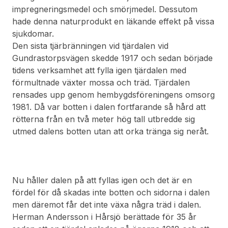
impregneringsmedel och smörjmedel. Dessutom
hade denna naturprodukt en läkande effekt på vissa
sjukdomar.
Den sista tjärbränningen vid tjärdalen vid
Gundrastorpsvägen skedde 1917 och sedan började
tidens verksamhet att fylla igen tjärdalen med
förmultnade växter mossa och träd. Tjärdalen
rensades upp genom hembygdsföreningens omsorg
1981. Då var botten i dalen fortfarande så hård att
rötterna från en två meter hög tall utbredde sig
utmed dalens botten utan att orka tränga sig neråt.
Nu håller dalen på att fyllas igen och det är en
fördel för då skadas inte botten och sidorna i dalen
men däremot får det inte växa några träd i dalen.
Herman Andersson i Hårsjö berättade för 35 år