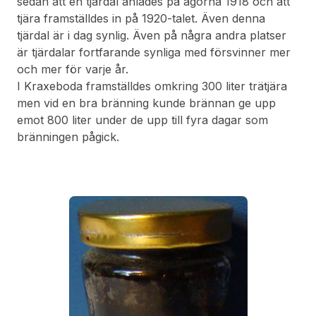
sedan att en tjärdal anlades på ägorna 1918 och att
tjära framställdes in på 1920-talet. Även denna
tjärdal är i dag synlig. Även på några andra platser
är tjärdalar fortfarande synliga med försvinner mer
och mer för varje år.
I Kraxeboda framställdes omkring 300 liter trätjära
men vid en bra bränning kunde brännan ge upp
emot 800 liter under de upp till fyra dagar som
bränningen pågick.