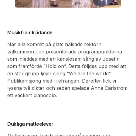
Musikframträdande
När alla kommit på plats hälsade rektorn
välkommen och presenterade programpunkterna
som inleddes med en känslosam sång av Josefin
som framförde ”Hold on”. Detta följdes upp med att
en stor grupp tjejer sjöng ”We are the world”.
Publiken sjöng med i refrängen. Därefter fick vi
lyssna två dikter och sedan spelade Anna Carlström
ett vackert pianosolo.
Duktiga matteelever
Matteläraren Judith klev upp på scenen och