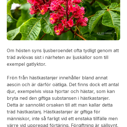
Om hösten syns ljusberoendet ofta tydligt genom att
träd avlövas sist i närheten av ljuskällor som till
exempel gatlyktor.
Frön från hästkastanjer innehåller bland annat
aescin och är därför oätliga. Det finns dock ett antal
djur, exempelvis vissa hjortar och hästar, som kan
bryta ned den giftiga substansen i hästkastanjer.
Detta är sannolikt orsaken till att man kallar detta
träd hästkastanj. Hästkastanjer är giftiga för
människor, inte så farligt vid ett enstaka tillfälle men
värre vid upprepad förtäring. Förgiftning är sällsynt,