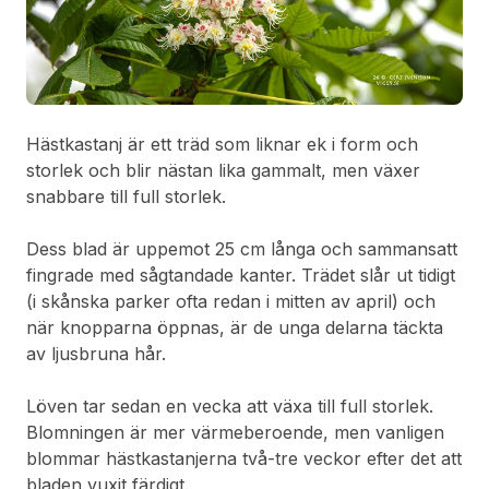
Hästkastanj är ett träd som liknar ek i form och
storlek och blir nästan lika gammalt, men växer
snabbare till full storlek.
Dess blad är uppemot 25 cm långa och sammansatt
fingrade med sågtandade kanter. Trädet slår ut tidigt
(i skånska parker ofta redan i mitten av april) och
när knopparna öppnas, är de unga delarna täckta
av ljusbruna hår.
Löven tar sedan en vecka att växa till full storlek.
Blomningen är mer värmeberoende, men vanligen
blommar hästkastanjerna två-tre veckor efter det att
bladen vuxit färdigt.