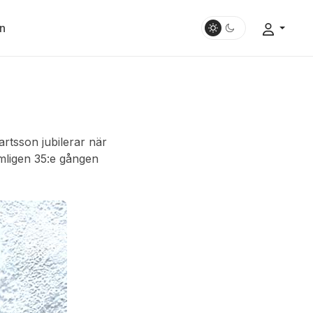
n
tsson jubilerar när
mligen 35:e gången