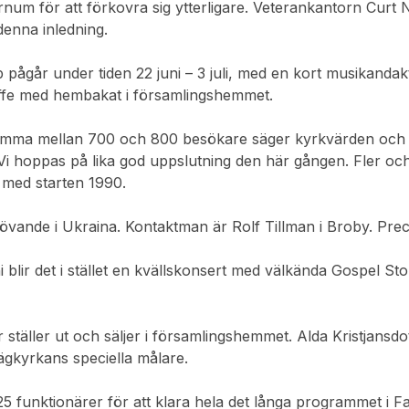
järnum för att förkovra sig ytterligare. Veterankantorn Curt
denna inledning.
 pågår under tiden 22 juni – 3 juli, med en kort musikanda
affe med hembakat i församlingshemmet.
komma mellan 700 och 800 besökare säger kyrkvärden och 
Vi hoppas på lika god uppslutning den här gången. Fler oc
 med starten 1990.
ehövande i Ukraina. Kontaktman är Rolf Tillman i Broby. Pre
 blir det i stället en kvällskonsert med välkända Gospel Sto
ställer ut och säljer i församlingshemmet. Alda Kristjansdot
gkyrkans speciella målare.
25 funktionärer för att klara hela det långa programmet i F