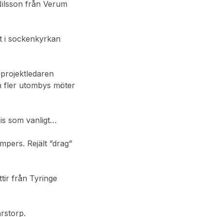
 Nilsson från Verum
kt i sockenkyrkan
projektledaren
h fler utombys möter
cis som vanligt…
mpers. Rejält ”drag”
tir från Tyringe
arstorp.