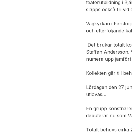
teaterutbildning i B
släpps också fri vid 
Vägkyrkan i Farstorp
och efterföljande k
Det brukar totalt 
Staffan Andersson. 
numera upp jämfört
Kollekten går till b
Lördagen den 27 juni
utlovas…
En grupp konstnärer 
debuterar nu som Vä
Totalt behövs cirka 