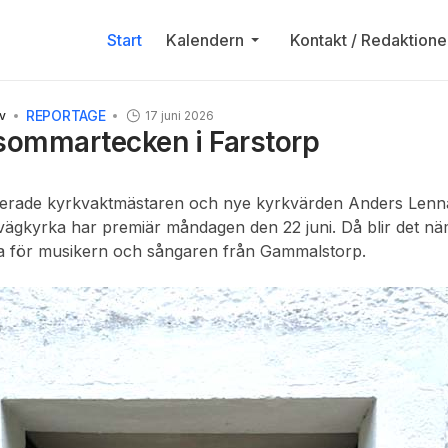
Start
Kalendern
Kontakt / Redaktione
REPORTAGE
iv
17 juni 2026
sommartecken i Farstorp
rade kyrkvaktmästaren och nye kyrkvärden Anders Lennar
vägkyrka har premiär måndagen den 22 juni. Då blir det nä
ga för musikern och sångaren från Gammalstorp.