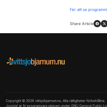
För att se programme
Share Article
Copyright © 2026 vittsjobjarnum.nu. Alla rättigheter förbehållna.
Joomla!
är fri programvara utgiven under
GNU General Public Li