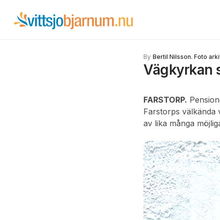
By
Bertil Nilsson. Foto ark
Vägkyrkan 
FARSTORP.
Pensione
Farstorps välkända 
av lika många möjli