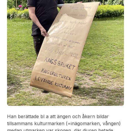
Han berättade bl a att ängen och åkern bildar
tillsammans kulturmarken (=inägomarken, vången)
medan utmarken var skogen, där djuren betade.