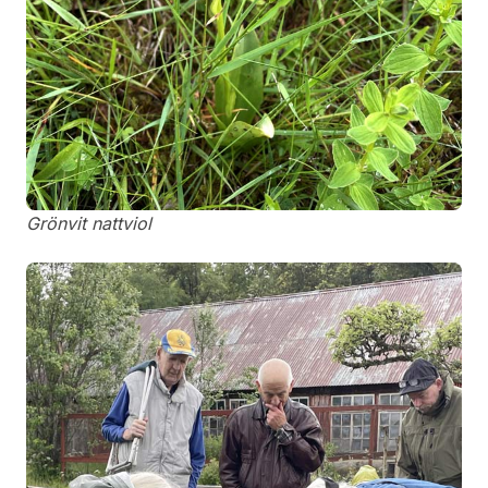
Grönvit nattviol