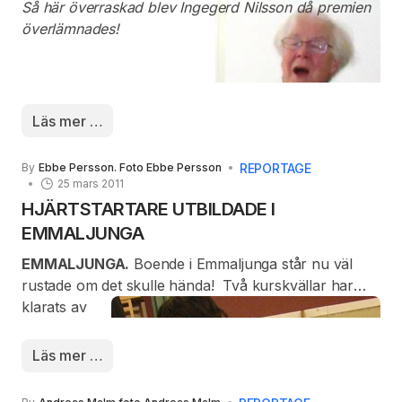
Så här överraskad blev Ingegerd Nilsson då premien
men också en del tillresta. Det blev en många
överlämnades!
blommor och andra gåvor, som ägarna Caroline
Anglefalk- Åberg och Claes Anglefalk fick ta emot
under dagen.
Läs mer …
REPORTAGE
By
Ebbe Persson. Foto Ebbe Persson
25 mars 2011
HJÄRTSTARTARE UTBILDADE I
EMMALJUNGA
EMMALJUNGA.
Boende i Emmaljunga står nu väl
rustade om det skulle hända!
Två kurskvällar har
klarats av
och en slutlig
genomgång
Läs mer …
kommer för
att en skara