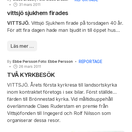
31 mars 2011
vittsjö sjukhem firades
VITTSJÖ.
Vittsjö Sjukhem firade på torsdagen 40 år.
presentationen i Vita Salongen. Han fick en kort
För att fira dagen hade
man bjudit in till öppet hus
presentation av Robin Gustavsson vid
mellan
rundvandringen.
Läs mer …
REPORTAGE
By
Ebbe Persson Foto: Ebbe Persson
26 mars 2011
TVÅ KYRKBESÖK
VITTSJÖ. Årets första kyrkresa till landsortskyrka
inom kontraktet företogs i sex bilar. Först ställde
färden till Brönnestad kyrka. Vid måltidsuppehåll
överlämnade Claes Ruderstam en premie från
Vittsjöfonden till Ingegerd och Rolf Nilsson som
organiserar dessa resor.
klockan 13.30 fram till 15.30. Det var många som
kom, huvuddelen av gästerna med lokal anknytning