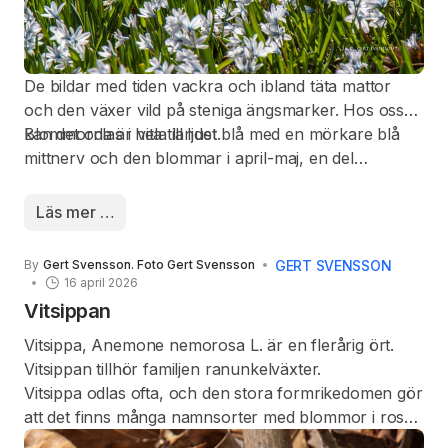
De bildar med tiden vackra och ibland täta mattor
och den växer vild på steniga ängsmarker. Hos oss
kan det odlas i hela landet.
Blommorna är vita till ljust blå med en mörkare blå
mittnerv och den blommar i april-maj, en del
porslinshyacinter blommar just nu i trädgården.
Läs mer …
GERT SVENSSON
By
Gert Svensson. Foto Gert Svensson
16 april 2026
Vitsippan
Vitsippa, Anemone nemorosa L. är en flerårig ört.
Vitsippan tillhör familjen ranunkelväxter.
Vitsippa odlas ofta, och den stora formrikedomen gör
att det finns många namnsorter med blommor i rosa,
rött eller blått och med fyllda blommor.