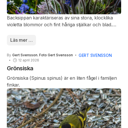
Backsippan karaktäriseras av sina stora, klocklika
violetta blommor och fint håriga stjälkar och blad.
Blomningstiden är april och maj.Vid torrt väder kan
en vindpust blåsa bort några mogna frukter från
Läs mer …
panaschen. Frukten, (en nöt) kan med vinden föras
långt bort, där den faller ned på marken, eller
GERT SVENSSON
By
Gert Svensson. Foto Gert Svensson
hamnar på en annan växt. I fuktigt väder kan frukter
12 april 2026
fastna i pälsen på förbiströvande djur, och av dessa
Grönsiska
föras vida omkring, innan frukterna faller av.
Grönsiska (Spinus spinus) är en liten fågel i familjen
finkar.