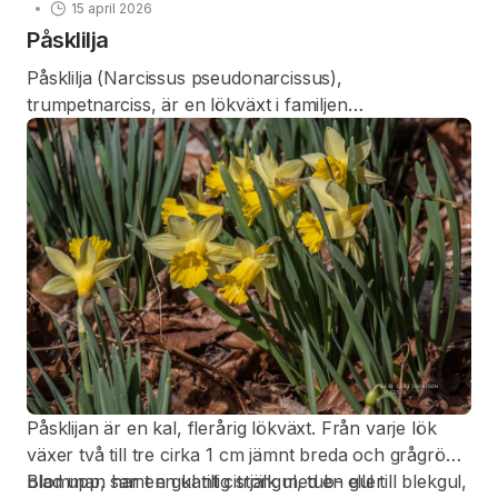
15 april 2026
Påsklilja
Påsklilja (Narcissus pseudonarcissus),
trumpetnarciss, är en lökväxt i familjen
amaryllisväxter.
Påsklijan är en kal, flerårig lökväxt. Från varje lök
växer två till tre cirka 1 cm jämnt breda och grågröna
blad upp, samt en kantig stjälk med en gul till blekgul,
Blomman har en gul till citrongul, tub- eller