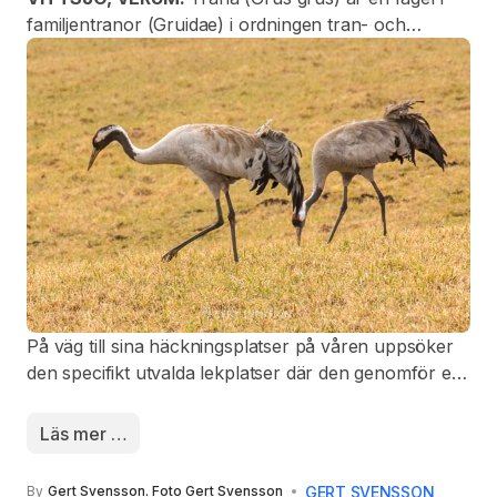
familjentranor (Gruidae) i ordningen tran- och
rallfåglar. Tranan är en stor, långbent och långhalsad
flyttfågel som häckar från Skandinavien och
Östeuropa österut till norra Kina och östra Ryssland.
På väg till sina häckningsplatser på våren uppsöker
den specifikt utvalda lekplatser där den genomför en
spektakulär parningsdans. En vuxen trana är ungefär
115–130 cm lång, har ett vingspann på 200–230 cm
Läs mer …
och väger 4–6 kg. Hanen är generellt något större
än honan. Dess fjäderdräkt är huvudsakligen grå.
GERT SVENSSON
By
Gert Svensson. Foto Gert Svensson