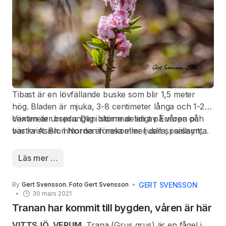
Tibast är en lövfällande buske som blir 1,5 meter
hög. Bladen är mjuka, 3-8 centimeter långa och 1-2
centimeter breda. Den blommar tidigt på våren på
Växten är ursprunglig i större delen av Europa och
bar kvist. Blommorna är rosa eller ljuslila, i sällsynta
västra Asien. I Norden förekommer den sparsamt,
fall vita (underart alba), 10-15 millimeter i diameter
och är i Sverige som vild fridlyst i vissa län.
och har stark, behaglig doft. Frukten är ett klarrött
Läs mer …
bär som är 7-12 millimeter i diameter.
GERT SVENSSON
By
Gert Svensson. Foto Gert Svensson
30 mars 2021
Tranan har kommit till bygden, våren är här
VITTSJÖ, VERUM.
Trana (Grus grus) är en fågel i