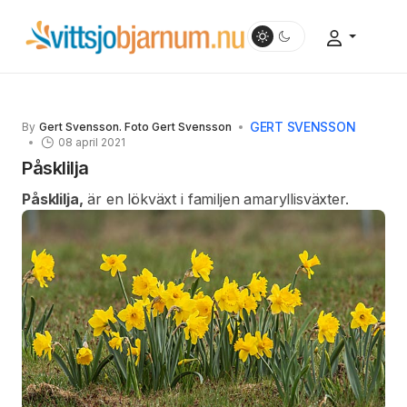
GERT SVENSSON
By
Gert Svensson. Foto Gert Svensson
08 april 2021
Påsklilja
Påsklilja,
är en lökväxt i familjen amaryllisväxter.