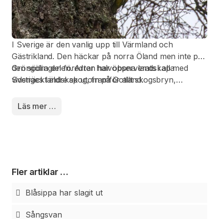
I Sverige är den vanlig upp till Värmland och
Gästrikland. Den häckar på norra Öland men inte på
den södra delen. Arten har observerats i alla
Gröngölingen föredrar halvöppna landskap med
Sveriges landskap utom på Gotland.
vidsträckt äldre skog, framför allt skogsbryn,
skogsdungar på fält, ängar med fruktträd, parker,
lundar och stora träd bevuxna trädgårdar.
Läs mer …
Fler artiklar …
Blåsippa har slagit ut
Sångsvan