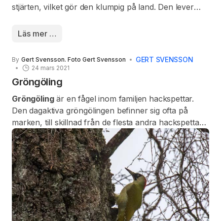
stjärten, vilket gör den klumpig på land. Den lever
främst av småfisk som den fångar genom att dyka.
Den sväljer även egna fjädrar, förmodligen för att
Läs mer …
skydda matsmältningssystemet.
GERT SVENSSON
By
Gert Svensson. Foto Gert Svensson
24 mars 2021
Gröngöling
Gröngöling
är en fågel inom familjen hackspettar.
Den dagaktiva gröngölingen befinner sig ofta på
marken, till skillnad från de flesta andra hackspettar
och dess huvudföda är myror som den effektivt
fångar med sin cirka 10 cm långa hullingförsedda
tunga.