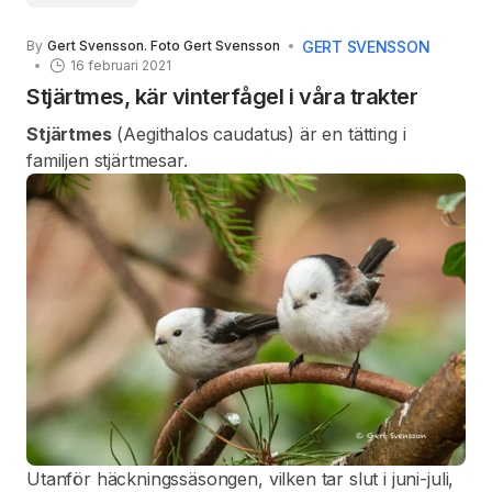
Stenknäcken är brun på ovansidan och askgrå med
rostbrun anstrykning på undersidan. Stjärten och
GERT SVENSSON
By
Gert Svensson. Foto Gert Svensson
vingpennorna är svarta, men honan har ett grått
16 februari 2021
stråk längs armpennorna, vilket är enda synliga
Stjärtmes, kär vinterfågel i våra trakter
skillnaden mellan könen.
Stjärtmes
(Aegithalos caudatus) är en tätting i
familjen stjärtmesar.
Utanför häckningssäsongen, vilken tar slut i juni-juli,