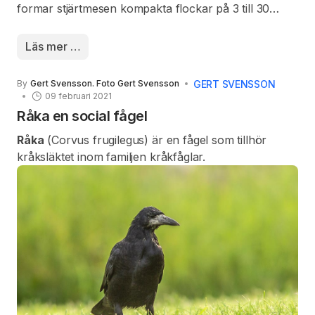
formar stjärtmesen kompakta flockar på 3 till 30
fåglar, som består av familjemedlemmar (föräldrar
och ungar från föregående häckningssäsong)
Läs mer …
tillsammans med de extra adulta individerna som
hjälpt till att föda upp kullen. Dessa flockar är
GERT SVENSSON
By
Gert Svensson. Foto Gert Svensson
revirhävdande och försvarar reviret gentemot andra
09 februari 2021
flockar.
Råka en social fågel
Råka
(Corvus frugilegus) är en fågel som tillhör
kråksläktet inom familjen kråkfåglar.