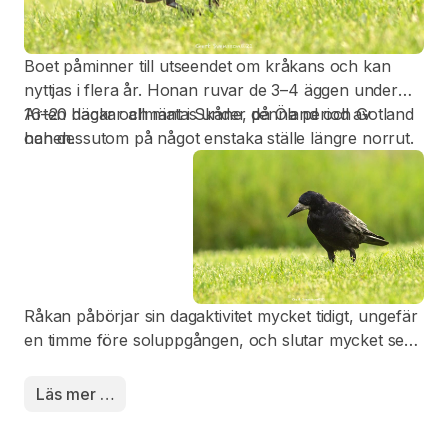
Boet påminner till utseendet om kråkans och kan
nyttjas i flera år. Honan ruvar de 3–4 äggen under
16–20 dagar och matas under denna period av
Arten häckar allmänt i Skåne, på Öland och Gotland
hanen.
och dessutom på något enstaka ställe längre norrut.
Råkan påbörjar sin dagaktivitet mycket tidigt, ungefär
en timme före soluppgången, och slutar mycket sent.
Vid midvinter har den därmed åtta timmar till
förfogande för födosök.
Läs mer …