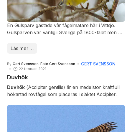
En Gulsparv gästade vår fågelmatare här i Vittsjö.
Gulsparven var vanlig i Sverige på 1800-talet men på
1960-talet minskade arten kraftigt i södra och
mellersta delarna av landet, som en följd av brukat
Läs mer …
av kemiska bekämpningsmedel. I vissa områden i
södra Sverige försvann upp till 95% av beståndet.
GERT SVENSSON
By
Gert Svensson. Foto Gert Svensson
1966, förbjöds bekämpningsmedlet metylkvicksilver
22 februari 2021
inom jordbruket, vilket gjorde att fågeln återhämtade
Duvhök
sig.
Duvhök
(Accipiter gentilis) är en medelstor kraftfull
hökartad rovfågel som placeras i släktet Accipiter.