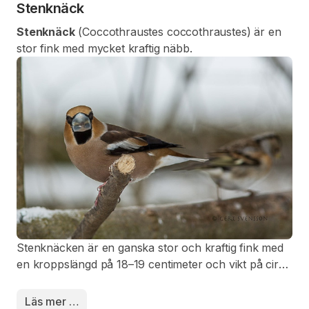
Stenknäck
Stenknäck
(Coccothraustes coccothraustes) är en
stor fink med mycket kraftig näbb.
Stenknäcken är en ganska stor och kraftig fink med
en kroppslängd på 18–19 centimeter och vikt på cirka
50– 60 gram. Den har en mycket kraftig trekantig
näbb, stort huvud, tjurnacke och kort stjärt.
Läs mer …