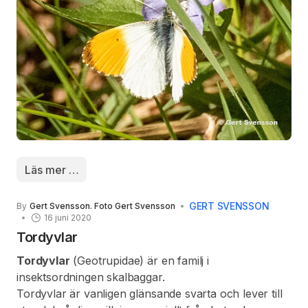
bakvingarnas undersidor grönmarmorerade.
Vingspannet är mellan 30 och 50 millimeter.
Läs mer …
GERT SVENSSON
By
Gert Svensson. Foto Gert Svensson
16 juni 2020
Tordyvlar
Tordyvlar
(Geotrupidae) är en familj i
insektsordningen skalbaggar.
Tordyvlar är vanligen glänsande svarta och lever till