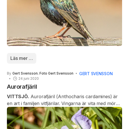
djur men även frön, frukt och bär.
Läs mer …
GERT SVENSSON
By
Gert Svensson. Foto Gert Svensson
24 juni 2020
Aurorafjäril
VITTSJÖ.
Aurorafjäril (Anthocharis cardamines) är
en art i familjen vitfjärilar. Vingarna är vita med mörka
framvingespetsar. Hanen har framträdande orangea
fläckar på framvingarna, som syns även när
vingarna är hopfällda. Hos båda könen är