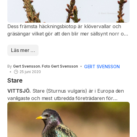
Dess främsta häckningsbiotop är klövervallar och
gräsängar vilket gör att den blir mer sällsynt norr om
odlingsgränsen. Sånglärkan anländer ofta till Sverige
redan i februari–mars. I september–november flyttar
Läs mer …
de i Sverige häckande sånglärkorna till Västeuropa.
Ett fåtal övervintrar dock i södra Sverige.
GERT SVENSSON
By
Gert Svensson. Foto Gert Svensson
25 juni 2020
Stare
VITTSJÖ.
Stare (Sturnus vulgaris) är i Europa den
vanligaste och mest utbredda företrädaren för
familjen starar. Staren bygger ett slarvigt bo i en
naturlig eller konstgjord håla, och lägger vanligtvis 5–
6 ljusblå ägg. Äggen kläcks efter två veckor och
ungarna stannar i boet i ytterligare tre veckor. Arten
är allätare, och lever av en mängd olika ryggradslösa