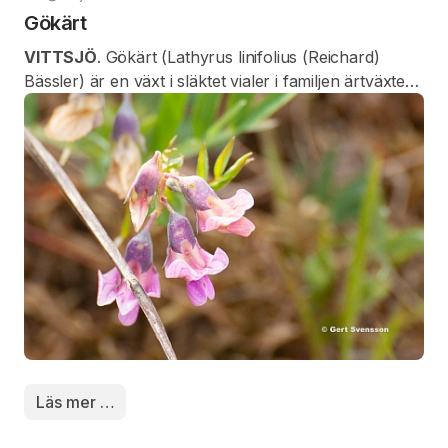
Gökärt
VITTSJÖ
. Gökärt (Lathyrus linifolius (Reichard)
Bässler) är en växt i släktet vialer i familjen ärtväxter.
Flerårig ört med uppstigande till upprätt växtsätt med
plattad och vingkantad stjälk, till 40 cm. Bladen är
grågröna och parbladiga med 2 — 4 bladpar,
småbladen är långsmala och saknar klänge.
Blommor i fåblommiga klasar. Kronan rosa till blekt
rödvioletta med mörkare ådringar och växlar
vanligen färg under blomningen, från mer rosa till
violett.
Läs mer …