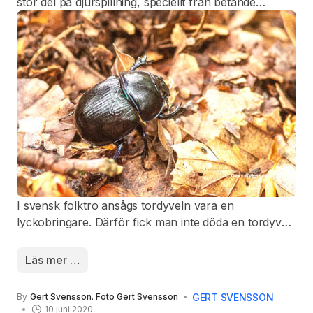
stor del på djurspillning, speciellt från betande
däggdjur.
I svensk folktro ansågs tordyveln vara en
lyckobringare. Därför fick man inte döda en tordyvel,
utan måste behandla den med respekt. Om man
hittade en tordyvel som ramlat på rygg och vände
Läs mer …
den rätt skulle man få tio synder förlåtna.
GERT SVENSSON
By
Gert Svensson. Foto Gert Svensson
10 juni 2020