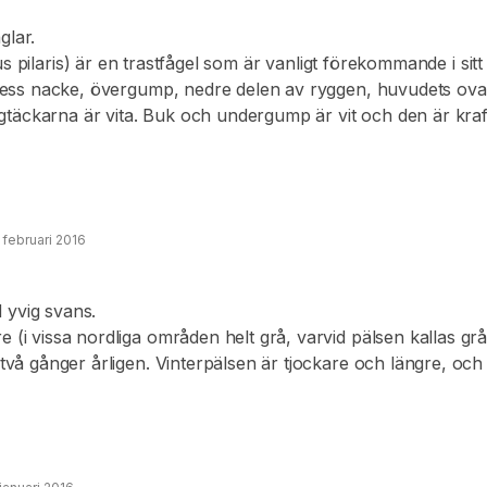
glar.
s pilaris) är en trastfågel som är vanligt förekommande i si
t. Dess nacke, övergump, nedre delen av ryggen, huvudets o
täckarna är vita. Buk och undergump är vit och den är kraft
ch också vattrad med längsgående mörka streck. Den har et
n har mörkgrå ben.
 februari 2016
 yvig svans.
 (i vissa nordliga områden helt grå, varvid pälsen kallas gråv
s två gånger årligen. Vinterpälsen är tjockare och längre, oc
och november. Pälsen av ungdjur är svartbrun eller rödbrun.
 honan är lika stora