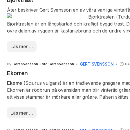
Åter beskriver Gert Svensson en av våra vanliga vinterfå
Björktrasten (Turdu
Björktrasten är en långstjärtad och kraftigt byggd tras
övre delen av ryggen är kastanjebruna och de undre ving
kroppssidorna under vingarna. Bröstet är orangebeige o
näbben som är gulorange med en grå näbbspets och de
Läs mer …
GERT SVENSSON
By
Gert Svensson. Foto Gert Svensson
04
Ekorren
Ekorre
(Sciurus vulgaris) är en trädlevande gnagare med
Ekorren är rödbrun på ovansidan men blir vintertid gråare
att vissa stammar är mörkare eller gråare. Pälsen skifta
saknar. Ekorren skiftar till vinterpäls mellan augusti 
är 17-20 cm. Vikten är mellan 200 och 450 g. Hanen och
Läs mer …