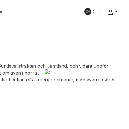
n
l Sundsvallstrakten och Jämtland, och vidare uppför
t om även i norra
ller häckar, ofta i granar och enar, men även i lövträd.