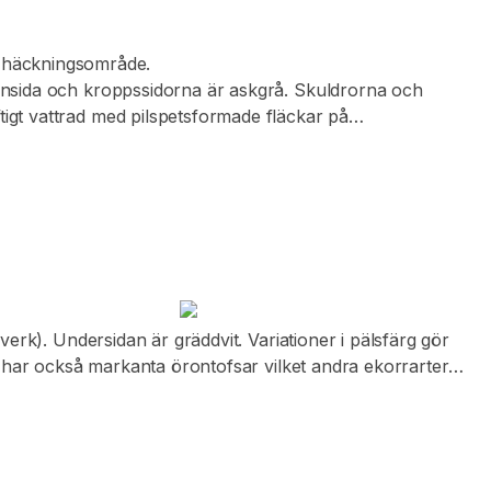
tt häckningsområde.
vansida och kroppssidorna är askgrå. Skuldrorna och
igt vattrad med pilspetsformade fläckar på
t ljust ögonbrynsstreck, är mörkfärgad mellan ögat och
erk). Undersidan är gräddvit. Variationer i pälsfärg gör
h har också markanta örontofsar vilket andra ekorrarter
 Kroppslängden uppgår till 24-30 cm förutom svansen som