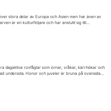
dd över stora delar av Europa och Asien men har även av
en är en kulturföljare och har anslutit sig till
flockfågel, och kan även ses i blandflockar med
ll gemensam häckning. Ibland häckar den ensam men ofta i
iga användningen av lämpliga strukturer som boplats visar
andra dagaktiva rovfåglar som örnar, vråkar, kärrhökar och
ad undersida.
Honor och juveler är bruna på ovansidan
aderna mellan könen inom fågelriket. Den förekommer från
e rovfåglarna. Fågeln lever av rov och är specialiserad
sande skogsområden.