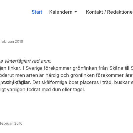
Start
Kalendern
Kontakt / Redaktione
 februari 2016
a vinterfåglar/ red anm.
miljen finkar. I Sverige förekommer grönfinken från Skåne til
 söderut men arten är härdig och grönfinken förekommer åre
om strykfåglar.
 och i parker. Det skålformiga boet placeras i träd, buskar e
igt vanligen fodrat med dun eller tagel.
 februari 2016