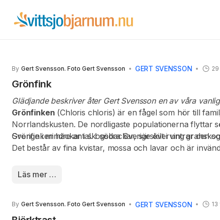
GERT SVENSSON
By
Gert Svensson. Foto Gert Svensson
29
Grönfink
Glädjande beskriver åter Gert Svensson en av våra vanlig
Grönfinken
(Chloris chloris) är en fågel som hör till fa
Norrlandskusten.
De nordligaste populationerna flyttar
Sverige i mindre antal. I södra Sverige övervintrar den s
Grönfinken häckar i skogsbackar, särskilt i ung granskog,
Det består av fina kvistar, mossa och lavar och är invänd
Läs mer …
GERT SVENSSON
By
Gert Svensson. Foto Gert Svensson
13
Björktrast