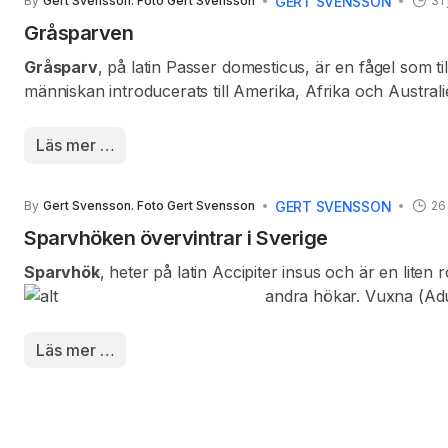
GERT SVENSSON
By
Gert Svensson. Foto Gert Svensson
31
Gråsparven
Gråsparv
, på latin Passer domesticus, är en fågel som 
människan introducerats till Amerika, Afrika och Australie
människan i över 10 000 år. Världspopulationen uppskattas
Gråsparvshanen är lik den närbesläktade pilfinken och d
Läs mer …
exempelvis pilfinkar. Under hela året är gråsparven soci
Gråsparven bygger sitt bo i nischer och hålor, såväl som
GERT SVENSSON
By
Gert Svensson. Foto Gert Svensson
26
lösare förening eller i kolonier, där bona oftast ligger
gråsparvens utpräglade anpassningsförmåga.
Sparvhöken övervintrar i Sverige
Sparvhök
, heter på latin Accipiter insus och är en lite
andra hökar. Vuxna (Ad
och har brunstreckade undersidor. Hanen är upp till 25%
nordvästra Afrika till stora delar av det tempererade och
Läs mer …
på att fånga fåglar i skogsmark men arten förekommer 