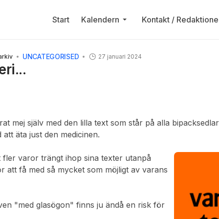
Start
Kalendern
Kontakt / Redaktione
UNCATEGORISED
arkiv
27 januari 2024
ri...
at mej själv med den lilla text som står på alla bipacksedl
 att äta just den medicinen.
t fler varor trängt ihop sina texter utanpå
r att få med så mycket som möjligt av varans
en "med glasögon" finns ju ändå en risk för