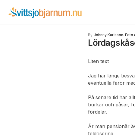
By
Johnny Karlsson. Foto 
Lördagskåse
Liten text
Jag har länge besvär
eventuella faror med
På senare tid har all
burkar och påsar, fö
fördelar.
Är man pensionär äv
feldosering.