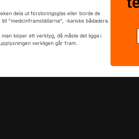
ken dela ut förstoringsglas eller borde de
 till "medicinframställarna", -kanske bådadera.
man köper ett verktyg, då måste det ligga i
t upplysningen verkligen går fram.