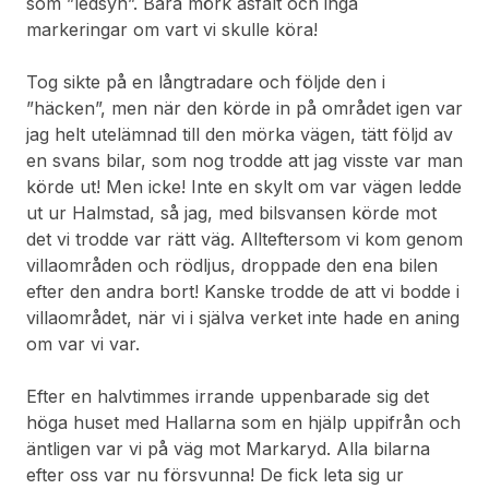
som ”ledsyn”. Bara mörk asfalt och inga
markeringar om vart vi skulle köra!
Tog sikte på en långtradare och följde den i
”häcken”, men när den körde in på området igen var
jag helt utelämnad till den mörka vägen, tätt följd av
en svans bilar, som nog trodde att jag visste var man
körde ut! Men icke! Inte en skylt om var vägen ledde
ut ur Halmstad, så jag, med bilsvansen körde mot
det vi trodde var rätt väg. Allteftersom vi kom genom
villaområden och rödljus, droppade den ena bilen
efter den andra bort! Kanske trodde de att vi bodde i
villaområdet, när vi i själva verket inte hade en aning
om var vi var.
Efter en halvtimmes irrande uppenbarade sig det
höga huset med Hallarna som en hjälp uppifrån och
äntligen var vi på väg mot Markaryd. Alla bilarna
efter oss var nu försvunna! De fick leta sig ur