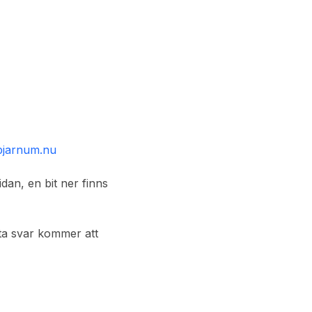
objarnum.nu
idan, en bit ner finns
tta svar kommer att