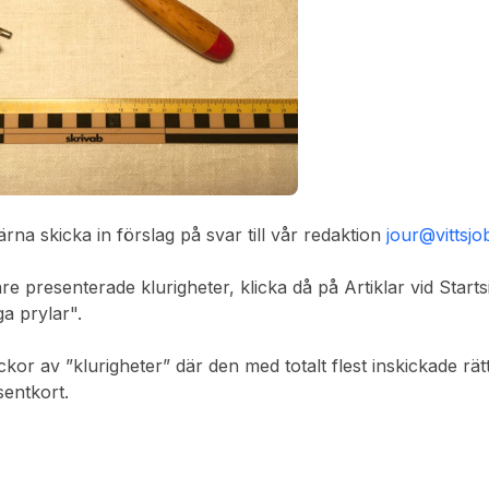
gärna skicka in förslag på svar till vår redaktion
jour@vittsj
igare presenterade klurigheter, klicka då på Artiklar vid Starts
ga prylar".
eckor av ”klurigheter” där den med totalt flest inskickade rä
sentkort.