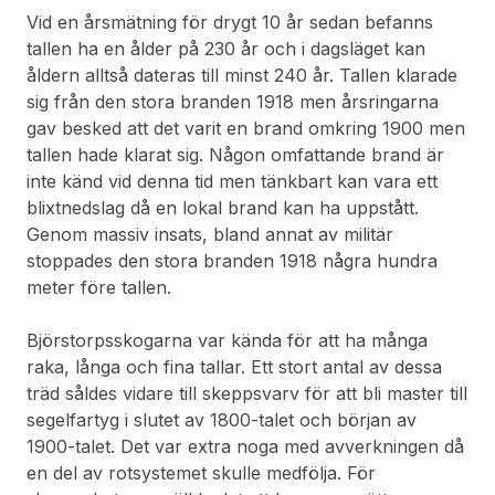
Vid en årsmätning för drygt 10 år sedan befanns
tallen ha en ålder på 230 år och i dagsläget kan
åldern alltså dateras till minst 240 år. Tallen klarade
sig från den stora branden 1918 men årsringarna
gav besked att det varit en brand omkring 1900 men
tallen hade klarat sig. Någon omfattande brand är
inte känd vid denna tid men tänkbart kan vara ett
blixtnedslag då en lokal brand kan ha uppstått.
Genom massiv insats, bland annat av militär
stoppades den stora branden 1918 några hundra
meter före tallen.
Björstorpsskogarna var kända för att ha många
raka, långa och fina tallar. Ett stort antal av dessa
träd såldes vidare till skeppsvarv för att bli master till
segelfartyg i slutet av 1800-talet och början av
1900-talet. Det var extra noga med avverkningen då
en del av rotsystemet skulle medfölja. För