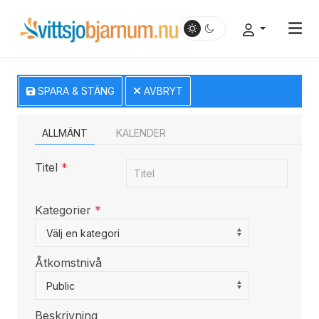
SPARA & STÄNG
AVBRYT
ALLMÄNT
KALENDER
Titel
*
Kategorier
*
Select a Category to filter list
Välj en kategori
Åtkomstnivå
Public
Beskrivning