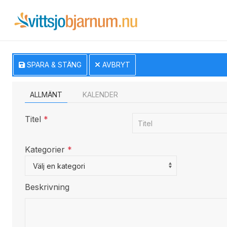
SPARA & STÄNG
AVBRYT
ALLMÄNT
KALENDER
Titel
*
Kategorier
*
Select a Category to filter list
Välj en kategori
Beskrivning