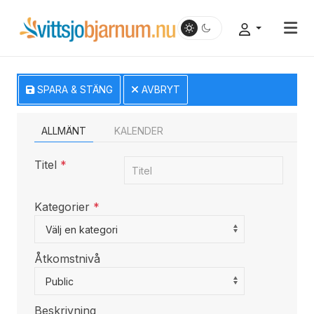
SPARA & STÄNG
AVBRYT
ALLMÄNT
KALENDER
Titel
*
Kategorier
*
Select a Category to filter list
Välj en kategori
Åtkomstnivå
Public
Beskrivning