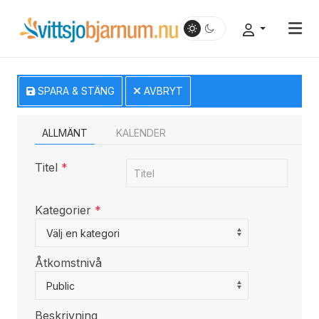
SPARA & STÄNG
AVBRYT
ALLMÄNT
KALENDER
Titel
*
Kategorier
*
Select a Category to filter list
Välj en kategori
Åtkomstnivå
Public
Beskrivning