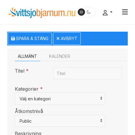
SPARA & STÄNG
AVBRYT
ALLMÄNT
KALENDER
Titel
*
Kategorier
*
Select a Category to filter list
Välj en kategori
Åtkomstnivå
Public
Beskrivning