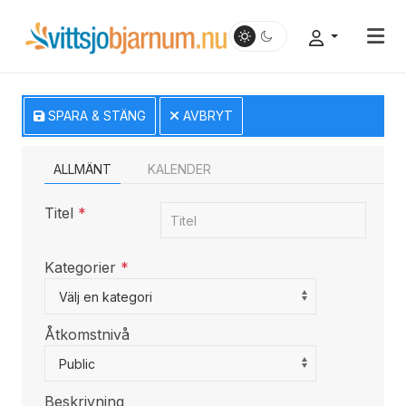
SPARA & STÄNG
AVBRYT
ALLMÄNT
KALENDER
Titel
*
Kategorier
*
Select a Category to filter list
Välj en kategori
Åtkomstnivå
Public
Beskrivning