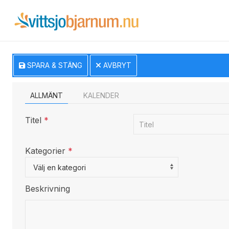
SPARA & STÄNG
AVBRYT
ALLMÄNT
KALENDER
Titel
*
Kategorier
*
Select a Category to filter list
Välj en kategori
Beskrivning