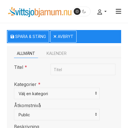
SPARA & STÄNG
AVBRYT
ALLMÄNT
KALENDER
Titel
*
Kategorier
*
Select a Category to filter list
Välj en kategori
Åtkomstnivå
Public
Beskrivning