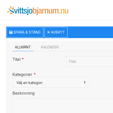
SPARA & STÄNG
AVBRYT
ALLMÄNT
KALENDER
Titel
*
Kategorier
*
Select a Category to filter list
Välj en kategori
Beskrivning