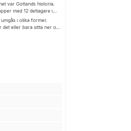
et var Gotlands historia.
upper med 12 deltagare i
l för sina medlemmar den
 umgås i olika former.
och surfplattans olika
det eller bara sitta ner och
ch mycket mer.
å torsdagar är de ofta
t vara
n och Nils Wendt med sina
atesstallrik, varma smörgåsar