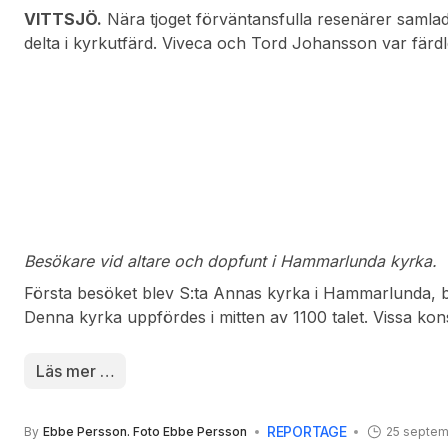
VITTSJÖ.
Nära tjoget förväntansfulla resenärer samlade
delta i kyrkutfärd. Viveca och Tord Johansson var färdle
kyrkorna med runt torn. Det blev även besök i kyrka by
fanns även klostrets ganska väl bevarade örtträdgård.
Besökare vid altare och dopfunt i Hammarlunda kyrka.
Första besöket blev S:ta Annas kyrka i Hammarlunda, 
Denna kyrka uppfördes i mitten av 1100 talet. Vissa kon
domkyrkan i Lund varför antagande gjordes att samma by
båda kyrkorna. Planer fanns att utvidga kyrkan men by
Läs mer …
medel till detta. Därför är det gamla kyrkorummet från 
rundvandringen i kyrkan serverade värdparet ”andrafru
REPORTAGE
By
Ebbe Persson. Foto Ebbe Persson
25 septem