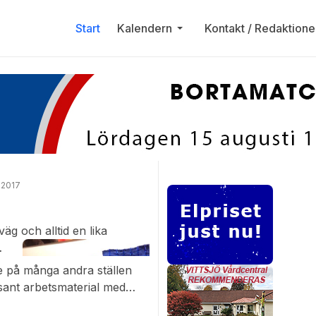
Start
Kalendern
Kontakt / Redaktione
 2017
äg och alltid en lika
de på många andra ställen
ssant arbetsmaterial med
er tre dagar så stan lever