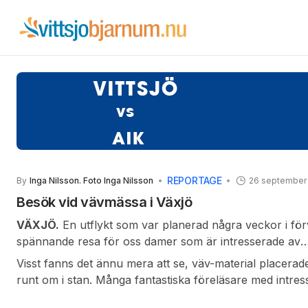
REPORTAGE
By
Inga Nilsson. Foto Inga Nilsson
26 september
Besök vid vävmässa i Växjö
VÄXJÖ.
En utflykt som var planerad några veckor i förv
spännande resa för oss damer
som är intresserade av
vävteknik, färger, form, garner och mycket annat som
Visst fanns det ännu mera att se, väv-material placera
fanns i år att beskåda på ”Tips Hallen” i Växjö.
runt om i stan. Många fantastiska föreläsare med intre
många åskådare som lyssnade ivrigt. Vävdagar är ju und