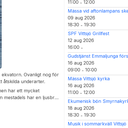
11:00
12:00
-
Mässa vid aftonlampans ske
09 aug 2026
18:30
19:30
-
SPF Vittsjö Grillfest
12 aug 2026
16:00
-
Gudstjänst Emmaljunga för
16 aug 2026
09:00
10:00
-
 ekvatorn. Ovanligt nog för
Mässa Vittsjö kyrka
 åtskilda underarter.
16 aug 2026
anen har ett mycket
11:00
12:00
-
n mestadels har en ljusbrun
Ekumenisk bön Smyrnakyrka
uk vissling, medan honan
18 aug 2026
18:30
19:30
-
Musik i sommarkväll Vittsjö