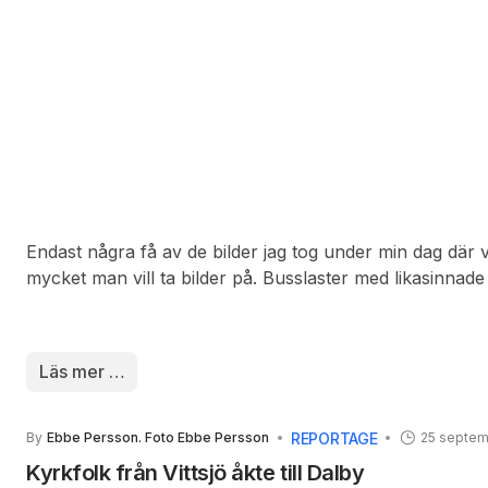
upp med buller och bång så de gäller att hinna med.
Endast några få av de bilder jag tog under min dag där 
mycket man vill ta bilder på. Busslaster med likasinnad
Norge men också från hela landet här hemma. Alla med
inspirerad av denna vävmässa och alltid nåt roligt oc
till vår vävstuga eller till pågående vävkurs.
Läs mer …
REPORTAGE
By
Ebbe Persson. Foto Ebbe Persson
25 septem
Kyrkfolk från Vittsjö åkte till Dalby