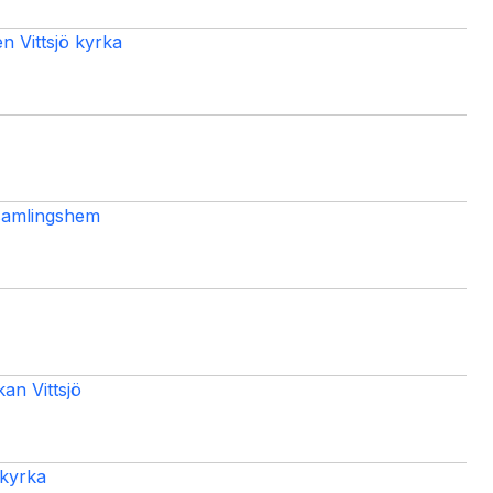
n Vittsjö kyrka
samlingshem
n Vittsjö
 kyrka