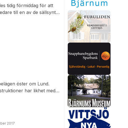
s tidig förmiddag för att
dare till en av de sällsynta
ggd på klosterruin. Där
belägen öster om Lund.
struktioner har likhet med
ggherre varit aktuell vid
gdens befolkning hade inga
medeltiden oförändrat. Före
kost” i församlingshemmet.
ber 2017