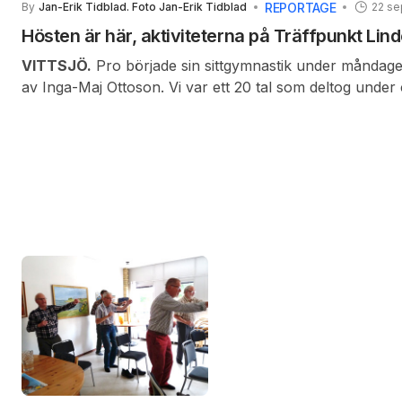
REPORTAGE
By
Jan-Erik Tidblad. Foto Jan-Erik Tidblad
22 s
Hösten är här, aktiviteterna på Träffpunkt Lind
VITTSJÖ.
Pro började sin sittgymnastik under måndage
av Inga-Maj Ottoson. Vi var ett 20 tal som deltog under
underbart skön motion för oss lite äldre.