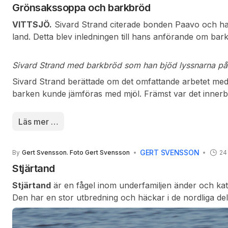
Grönsakssoppa och barkbröd
VITTSJÖ.
Sivard Strand citerade bonden Paavo och ha
land. Detta blev inledningen till hans anförande om barkb
Sopplunchen i församlingshemmet började med värdpa
Andreassons servering av grönsakssoppa.
I gamla
Sivard Strand med barkbröd som han bjöd lyssnarna på
tider var barkbröd ett nödfoder då mjölet började sina i
Sivard Strand berättade om det omfattande arbetet m
mjölbingen.
barken kunde jämföras med mjöl. Främst var det innerba
Den som önskade mer kryddig smak på barkmjölet kun
innerbark från alm. Barken skulle tas från trädet och 
Läs mer …
blötning, hackning, blötning och malning. Mindre än häl
blandas i andra traditionella mjöl.
GERT SVENSSON
By
Gert Svensson. Foto Gert Svensson
24
Stjärtand
Stjärtand
är en fågel inom underfamiljen änder och ka
Den har en stor utbredning och häckar i de nordliga d
Nordamerika.