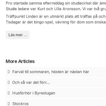
Pro startade samma eftermiddag sin studiecirkel där ämn
Studie ledare var Kurt och Ulla Aronsson. Vi var två gr
varje grupp. Pro kommer även att starta en studiecirke
Träffpunkt Linden är en utmärkt plats att träffas på och
6/11 där kursens innehåll är att lära sig mobiltelefonen 
Tisdagar är det bingo-spel, vävning för dom som önskar 
möjligheter, till exempel mobilt bank ID, sms, e-post o
småprata och dricka kaffe med smörgås som serveras. P
någon som kommer och håller föredrag eller så kan de
Läs mer …
mannekänguppvisning eller så kommer Hasse Troedsso
dragspel. Vissa torsdagar serveras lite extra gott, delik
eller nybakade kakor.
More Articles
Farväl till sommaren, hösten är nästan här
Och så var det förr…
Husförhör i Byrestugan
Stockros