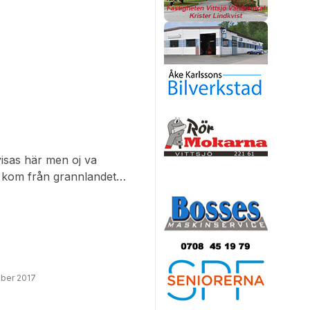
visas här men oj va
e kom från grannlandet
 samma mål att se och bli
h spännande och ta med hem
ber 2017