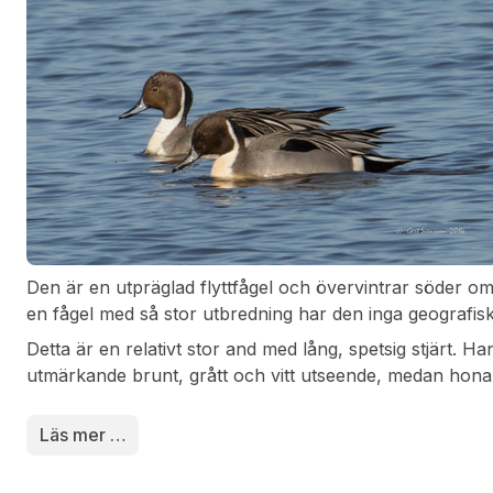
Den är en utpräglad flyttfågel och övervintrar söder om
en fågel med så stor utbredning har den inga geografiskt
Detta är en relativt stor and med lång, spetsig stjärt. H
utmärkande brunt, grått och vitt utseende, medan hona
fjäderdräkt och en kortare stjärt. Hanens läte är en mj
kvackar som en gräsand.
Läs mer …