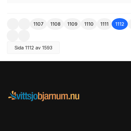
1107
1108
1109
1110
1111
1112
Sida 1112 av 1593