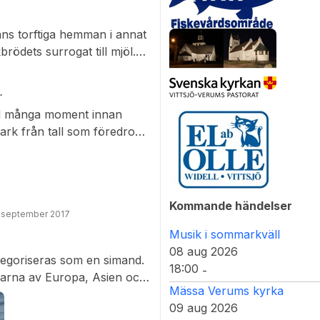
ns torftiga hemman i annat
rödets surrogat till mjöl.
ret Eva och Sven
.
ed många moment innan
rk från tall som föredrogs.
de med fördel använda
beredas genom krossning,
ften av barkmjöl skulle
Kommande händelser
 september 2017
Musik i sommarkväll
08 aug 2026
tegoriseras som en simand.
18:00
-
elarna av Europa, Asien och
Mässa Verums kyrka
09 aug 2026