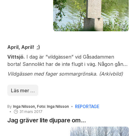
årsdag i Skansenhemmet
April, April! ;)
Vittsjö.
I dag är ”vildgässen” vid Gåsadammen
borta! Sannolikt har de inte flugit i väg. Någon gång
under gårdagens mörka timmar har någon/några
Vildgässen med fager sommargrönska. (Arkivbild)
helt enkelt tagit bort symbolen för Vittsjö. Endast
sockeln finns kvar. Ett skamligt nidingsdåd!
Läs mer …
REPORTAGE
By
Inga Nilsson, Foto: Inga Nilsson
31 mars 2017
Jag gräver lite djupare om...