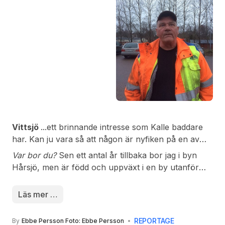
Vittsjö
...ett brinnande intresse som Kalle baddare
har. Kan ju vara så att någon är nyfiken på en av
byns ”kändisar”, en man som är döpt till Karl-Gustaf
Var bor du?
Sen ett antal år tillbaka bor jag i byn
men oftast kallas för Kalle baddare.
Hårsjö, men är född och uppväxt i en by utanför
Vittsjö som heter Granetorp. Men skolgång och
konfirmation avlöpte framme i byn.
Läs mer …
REPORTAGE
By
Ebbe Persson Foto: Ebbe Persson