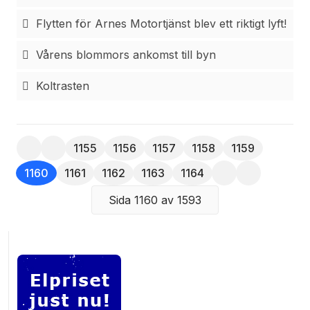
Flytten för Arnes Motortjänst blev ett riktigt lyft!
Vårens blommors ankomst till byn
Koltrasten
1155
1156
1157
1158
1159
1160
1161
1162
1163
1164
Sida 1160 av 1593