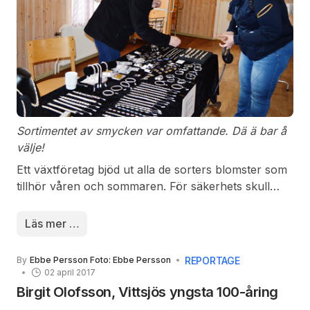
Sortimentet av smycken var omfattande. Dä ä bar å
välje!
Ett växtföretag bjöd ut alla de sorters blomster som
tillhör våren och sommaren. För säkerhets skull
fanns brandvärnet från orten på plats och
informerade om brandrisk hemma och i naturen.
Läs mer …
Strax intill fanns ståndet med trädgårdsprylar från
korgar till räfflade brödkavlar. Där fanns det mesta
REPORTAGE
By
Ebbe Persson Foto: Ebbe Persson
som tillhör utrustningen i ett välförsett hem.
02 april 2017
Birgit Olofsson, Vittsjös yngsta 100-åring