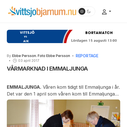
REPORTAGE
By
Ebbe Persson. Foto Ebbe Persson
03 april 2017
VÅRMARKNAD I EMMALJUNGA
EMMALJUNGA.
Våren kom tidigt till Emmaljunga i år.
Det var den 1 april som våren kom till Emmaljunga
folkets hus. Föreningen Emmaljunga folkets hus
arrangerade vårmarknad och redan vid infarten
fanns meddelandet om något extra i den anrika
byggnaden.