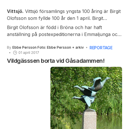
Vittsjö.
Vittsjö församlings yngsta 100 åring är Birgit
Olofsson som fyllde 100 år den 1 april. Birgit
Olofsson är den 26:e församlingsboende som blivit
Birgit Olofsson är född i Bröna och har haft
100 år sedan år 1900. Den första 100 åringen var
anställning på postexpeditionerna i Emmaljunga och
Ola Persson Kämpe (1803-1903).
Vittsjö. Släktingar, vänner och bekanta uppvaktade
Birgit Olofsson på hennes högtidsdag där fest var
REPORTAGE
By
Ebbe Persson Foto: Ebbe Persson + arkiv
01 april 2017
ordnad i Blå salen i Skansenhemmet. Grattis önskas
Vildgässsen borta vid Gåsadammen!
Birgit lite i efterskott!
Birgit Olofsson med några blomster på sin 100-