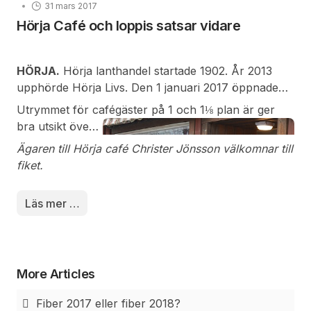
31 mars 2017
Hörja Café och loppis satsar vidare
HÖRJA.
Hörja lanthandel startade 1902. År 2013
upphörde Hörja Livs. Den 1 januari 2017 öppnade
Hörja café och loppis. Hörja by har fått nytt liv igen.
Utrymmet för cafégäster p
å 1 och 1⅛ plan är ger
Det är bara början. Verksamheten kommer att
bra utsikt över
utvidgas efter hand.
den
Ägaren till Hörja café Christer Jönsson välkomnar till
framrusande
fiket.
trafiken på
24:an. Det är
Läs mer …
inte alla som
susar förbi.
Efter 16 dagars
öppethållande kom den 1 000 besökaren in i det
More Articles
som en gång varit lanthandel.
Fiber 2017 eller fiber 2018?