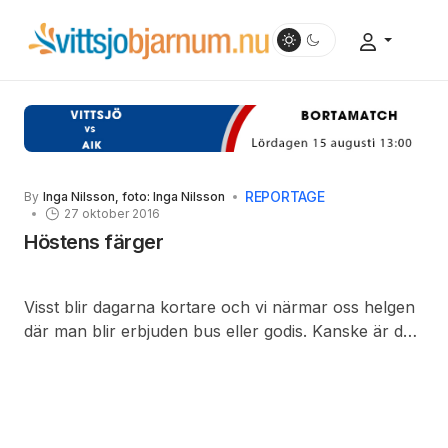
REPORTAGE
By
Inga Nilsson, foto: Inga Nilsson
27 oktober 2016
Höstens färger
Visst blir dagarna kortare och vi närmar oss helgen
där man blir erbjuden bus eller godis. Kanske är det
många av oss som gärna vill tända lite ljus och mysa
inomhus med våra nära o kära. Färgerna ute i
naturen lyser alltjämt med härliga klara
orange/gröna färger i många nyanser. Lika kul är