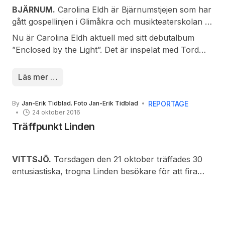
BJÄRNUM.
Carolina Eldh är Bjärnumstjejen som har
gått gospellinjen i Glimåkra och musikteaterskolan i
Bjärnum.
Hon har
Nu är Carolina Eldh aktuell med sitt debutalbum
varit sångerska i
”Enclosed by the Light”. Det är inspelat med Tord
olika band,
Martinsson som stått för mixning och mastring. På
arrangerat
”Fields Of Gold” är det ingen mindre än den kända
Läs mer …
konserter till olika
svenske gitarristen Robert Karlsson som står får
organisationer för
gitarrspelandet. På albumet medverkar även
REPORTAGE
By
Jan-Erik Tidblad. Foto Jan-Erik Tidblad
välgörenhet och
Frejakören.
24 oktober 2016
anlitas ofta till att
Träffpunkt Linden
sjunga på bröllop,
dop och
begravningar.
VITTSJÖ.
Torsdagen den 21 oktober träffades 30
Hösten 2015 släppte hon sin egen tolkning av
entusiastiska, trogna Linden besökare för att fira
Metallicas ”Nothing Else Matters” på Spotify. I våras
MATENS DAG med en hösttallrik tillverkad av
kunde man se henne sjunga i SVT när de sände en
Gunnel Jönsson.
gudstjänst inspelad i Glimåkra kyrka.