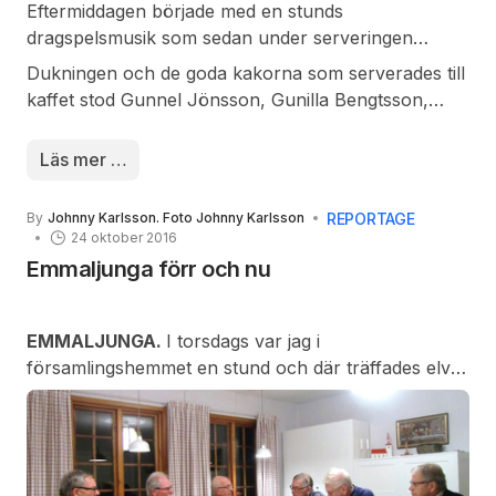
Eftermiddagen började med en stunds
dragspelsmusik som sedan under serveringen
övertogs av ett härligt sorl av glada röster från de
Dukningen och de goda kakorna som serverades till
besökande men tystnaden infann sig när man
kaffet stod Gunnel Jönsson, Gunilla Bengtsson,
började äta av den utsökta maten som alla gillade.
Inger Burman Persson och Birgitta Gertsson för.
Läs mer …
REPORTAGE
By
Johnny Karlsson. Foto Johnny Karlsson
24 oktober 2016
Emmaljunga förr och nu
EMMALJUNGA.
I torsdags var jag i
församlingshemmet en stund och där träffades elva
glada Emmaljungabor (inkl undertecknad). Under en
timme med foton från 1900 talet och goda vänner
som verkligen älskar sin hembygd, så fick vi många
minnen att vårda.