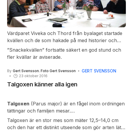
Värdparet Viveka och Thord från byalaget startade
kvällen och de som hakade på med historier och
berättelser var Egon, Alf, Jim, Monika, Jonas,
”Snackekvällen” fortsatte säkert en god stund och
Hasse, Per och Märta. Det berättades en hel del om
fler kvällar är aviserade.
en ”Krumelur”, en filosof och allvetare som hette
Gottfrid Gunnarsson och som bodde högst upp i
GERT SVENSSON
By
Gert Svensson. Foto Gert Svensson
”Gula kaféet”. Han var något av Emmaljungas
23 oktober 2016
alltiallo, en man som ställde upp i ur och skur.
Talgoxen känner alla igen
Talgoxen
(Parus major) är en fågel inom ordningen
tättingar och familjen mesar.
Talgoxen är en stor mes som mäter 12,5–14,0 cm
och den har ett distinkt utseende som gör arten lätt