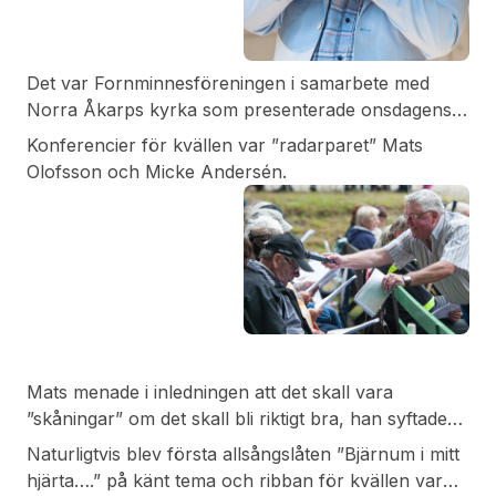
Det var Fornminnesföreningen i samarbete med
Norra Åkarps kyrka som presenterade onsdagens
allsångskväll. Vilken kväll det skulle bli! Magnus
Konferencier för kvällen var ”radarparet” Mats
Johansson i världsklass, gjorde kvällen minnesvärd.
Olofsson och Micke Andersén.
Niclas Brandts orkester var helt suveräna.
Mats menade i inledningen att det skall vara
”skåningar” om det skall bli riktigt bra, han syftade
även på Sanna Nielsen som leder ”Allsång på
Naturligtvis blev första allsångslåten ”Bjärnum i mitt
skansen” just nu, o visst är det så.
hjärta….” på känt tema och ribban för kvällen var