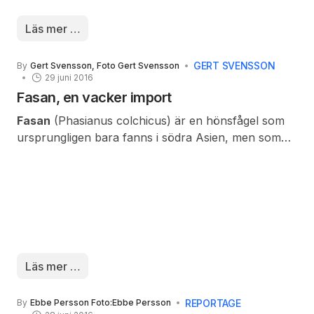
satt. Den sångglada publiken fortsatte under Mats
ledning med ”Kristina från Wilhelmina”.
Läs mer …
GERT SVENSSON
By
Gert Svensson, Foto Gert Svensson
29 juni 2016
Fasan, en vacker import
Fasan
(Phasianus colchicus) är en hönsfågel som
ursprungligen bara fanns i södra Asien, men som
introducerats till många platser runt om i världen,
däribland Europa, där den på många håll har
förvildats. Först infördes fasanen till slottsmiljöer,
men har sedan förvildats och stora delar av
populationen kategoriseras idag som spontant
förekommande av SOF (Sveriges Ornitologiska
Förening).
Läs mer …
REPORTAGE
By
Ebbe Persson Foto:Ebbe Persson