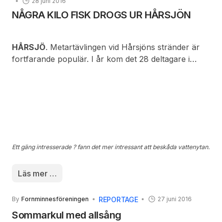
28 juni 2016
NÅGRA KILO FISK DROGS UR HÅRSJÖN
HÅRSJÖ
. Metartävlingen vid Hårsjöns stränder är
fortfarande populär. I år kom det 28 deltagare i
nästan alla åldrar för att prova lyckan. Med
professionella och lyxiga spön eller mer
hemmagjorda böjliga spön sökte spöhållarna att
fånga firrarnas intresse.
Vattenståndet i den idylliska sjön
sjönk inte nämnvärt sedan alla fiskarna kommit upp på land!
Ett gäng intresserade ? fann det mer intressant att beskåda vattenytan.
Läs mer …
REPORTAGE
By
Fornminnesföreningen
27 juni 2016
Sommarkul med allsång