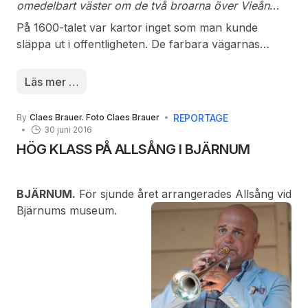
omedelbart väster om de två broarna över Vieån
och Sågmöllebäcken. Längs Viån har byarna och
På 1600-talet var kartor inget som man kunde
gårdarna markerats från Malmsjön vid ”Eekholm” till
släppa ut i offentligheten. De farbara vägarnas
Skeingesjön vid ”Birkeberga”. Byn Bolberöd skrivs
sträckning och särskilt var vattendragen kunde
där som Bolbor. Byn nämns tidigast som Bollberrigh
passeras till häst var på den tiden viktiga kunskaper
Läs mer …
(1596), dvs ”gården på backen/höjden”.
för krigsmakten.
REPORTAGE
By
Claes Brauer. Foto Claes Brauer
30 juni 2016
HÖG KLASS PÅ ALLSÅNG I BJÄRNUM
BJÄRNUM.
För sjunde året arrangerades Allsång vid
Bjärnums museum.