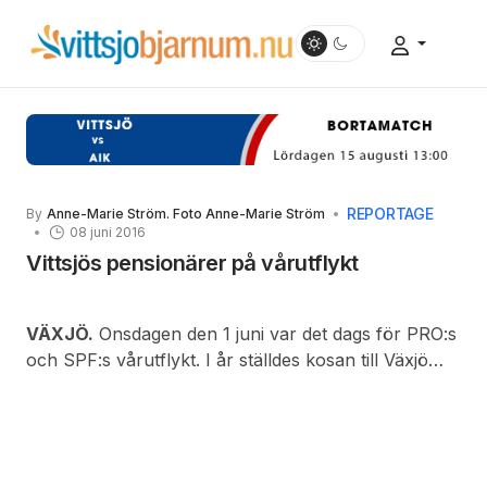
REPORTAGE
By
Anne-Marie Ström. Foto Anne-Marie Ström
08 juni 2016
Vittsjös pensionärer på vårutflykt
VÄXJÖ.
Onsdagen den 1 juni var det dags för PRO:s
och SPF:s vårutflykt. I år ställdes kosan till Växjö
och Huseby bruk. Vädret var det bästa tänkbara
med högsommarvärme och en prunkande grönska.
Lupiner, smörblommor, hundkex och ängsull lyste
upp vägkanterna.