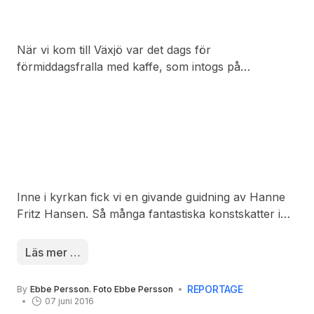
När vi kom till Växjö var det dags för
förmiddagsfralla med kaffe, som intogs på
Domkyrkocentrets kafé. Vi satt ute på Centrets torg
och njöt av sommarvärmen!
Inne i kyrkan fick vi en givande guidning av Hanne
Fritz Hansen. Så många fantastiska konstskatter i
denna kyrka vars förste biskop hette S:t Sigfrid. Ett
måste att se! Åk dit!
Läs mer …
REPORTAGE
By
Ebbe Persson. Foto Ebbe Persson
07 juni 2016