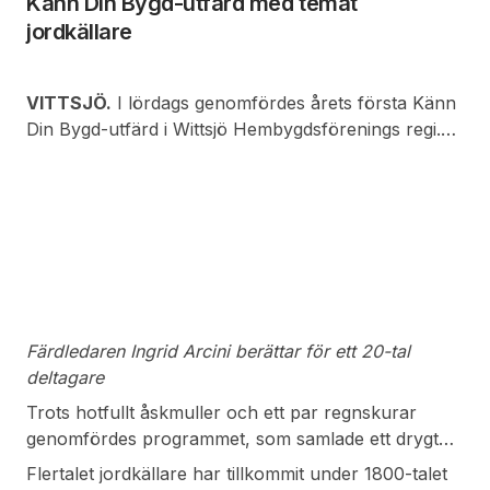
Känn Din Bygd-utfärd med temat
jordkällare
VITTSJÖ.
I lördags genomfördes årets första Känn
Din Bygd-utfärd i Wittsjö Hembygdsförenings regi.
Temat för dagen var Jordkällare och påläst
färdledare var Ingrid Arcini.
Färdledaren Ingrid Arcini berättar för ett 20-tal
deltagare
Trots hotfullt åskmuller och ett par regnskurar
genomfördes programmet, som samlade ett drygt
20-tal deltagare.
Flertalet jordkällare har tillkommit under 1800-talet