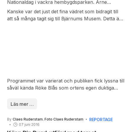
Nationaldag i vackra hembygdsparken. Arne
Wighagen inledde med att hälsa den nästan 500
Kanske var det just det fina vädret som bidragit till
personer stora publiken samt alla medverkande
att så många tagit sig till Bjärnums Musem. Detta är
välkomna till att gemensamt fira Sveriges
säkert rekord sade en glad Arne Wighagen,
Nationaldag.
ordförande vid muséet. Naturligtvis var även det
ambitiösa programmet lockande. Till detta får man
inte glömma den fantastiska miljö som finns vid
hembygdsparken. Dagen till ära var dessutom
samtliga byggnader öppna för besök.
Programmet var varierat och publiken fick lyssna till
såväl kända Röke Blås som ortens egen duktiga
Bjärnums manskör.
Läs mer …
REPORTAGE
By
Claes Ruderstam. Foto Claes Ruderstam
07 juni 2016