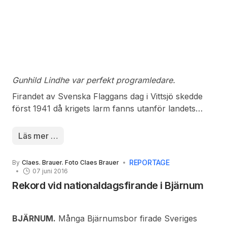
Gunhild Lindhe var perfekt programledare.
Firandet av Svenska Flaggans dag i Vittsjö skedde
först 1941 då krigets larm fanns utanför landets
gränser. Sen kom det riktiga namnet Nationaldagen
1983. Firandet i kulturorten låg nere i 43 år innan
Läs mer …
det återupptogs på Skansen 1986. Å 1993 flyttades
högtiden till Gåsadammen där arrangemanget har
REPORTAGE
By
Claes. Brauer. Foto Claes Brauer
fortsatt sedan dess.
07 juni 2016
Rekord vid nationaldagsfirande i Bjärnum
BJÄRNUM.
Många Bjärnumsbor firade Sveriges