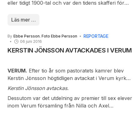
eller tidigt 1900-tal och var den tidens skafferi för
bondebefolkningen ute på landsbygden. Inte minst
potatisen krävde vid förvaring ett frostfritt och
Läs mer …
mörkt utrymme. Ofta grävdes jordkällaren in i en
befintlig grusbacke och försågs med stensatta
REPORTAGE
By
Ebbe Persson. Foto Ebbe Persson
väggar och tak samt dubbla ingångsdörrar. Särskilt
06 juni 2016
stentaken kan vara imponerande konstruktioner
KERSTIN JÖNSSON AVTACKADES I VERUM
som vittnar om gedigen hantverksskicklighet.
VERUM.
Efter tio år som pastoratets kamrer blev
Kerstin Jönsson högtidligen avtackat i Verum kyrka.
I samband med gudstjänst ingick även hyllnings- och
Kerstin Jönsson avtackas.
tackmusik till Kerstin Jönsson.
Dessutom var det utdelning av premier till sex elever
inom Verum församling från Nilla och Axel
Petterssons donationsfond.