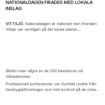
NATIONALDAGEN FIRADES MED LOKALA
INSLAG
VITTSJÖ.
Nationaldagen är nationell men firandet i
Vittsjö var verkligen på det lokala planet.
Nationaldagen högtidlighölls med idel lokala
förmågor. Det enda som var utanför orten var
molnfri himmel och gassande sol. Omkring 200
firare kom till festplatsen för högtid.
Bilden visar några av de 200 besökarna vid
Gåsadammen.
Professionell konferencier var Gunhild Lindhe från
hembygdsföreningen som höll kontroll på de cirka
25 medverkande i firandet.