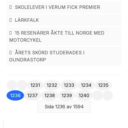
Carl-Olof Danielsson med utgång från orden: Följ
SKOLELEVER I VERUM FICK PREMIER
mig!
LÄRKFALK
15 RESENÄRER ÅKTE TILL NORGE MED
MOTORCYKEL
ÅRETS SKÖRD STUDERADES I
GUNDRASTORP
1231
1232
1233
1234
1235
1236
1237
1238
1239
1240
Sida 1236 av 1594