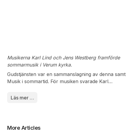
Musikerna Karl Lind och Jens Westberg framförde
sommarmusik i Verum kyrka.
Gudstjänsten var en sammanslagning av denna samt
Musik i sommartid. För musiken svarade Karl
Lindén, trumpet samt Jens Westberg, trombon.
Konsert i två avdelningar omfattade sommarmusik
Läs mer …
som Kristallen den fina, I denna ljuva samt Idas
Sommarvisa. Sammanlagt framfördes ett tiotal
musikstycken från musikanterna. Dagens organist
Kerstin Sturesson framförde åhörarnas tack samt
More Articles
överlämnade blomster Dagens predikan hölls av