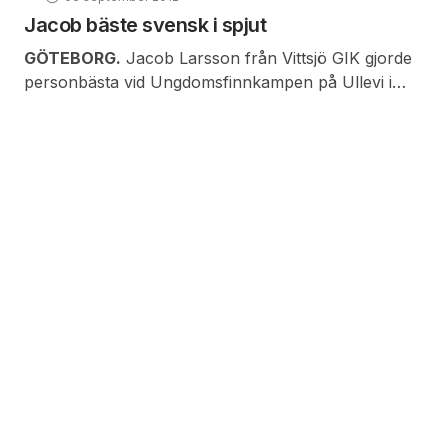
Jacob bäste svensk i spjut
GÖTEBORG.
Jacob Larsson från Vittsjö GIK gjorde
personbästa vid Ungdomsfinnkampen på Ullevi i
helgen.
VERNISSAGE onsdagen den 5/9, kl. 16.30 – 19.00
Under månaden auktionerar konstnären också ut
tio teckningar och de pengar som på så sätt
kommer in skänks oavkortat till
Hjärtbarnsförbundet.