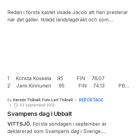
Redan i första kastet visade Jacob att han presterar
när det gäller. Iklädd landslagdräkt och som
representant för det svenska pojklaget fick han till
ett långt första kast i spjut vid ungdomsfinnkampen.
Ett kast som mätte 60.92 meter. Kastet räckte
förutom till personbästa även till en hedrande
tredjeplats.
1 Konsta Koskela 95 FIN 76.07
2 Jami Kinnunen 95 FIN 74.13 PB
3 Jacob Larsson 95 SWE 60.92 PB
REPORTAGE
By
Kerstin Thånell. Foto Leif Thånell
03 september 2012
Redaktionen framför sina gratulationer till Jacob.
Svampens dag i Ubbalt
VITTSJÖ.
Första söndagen i september är
deklarerad som Svampens dag i Sverige.