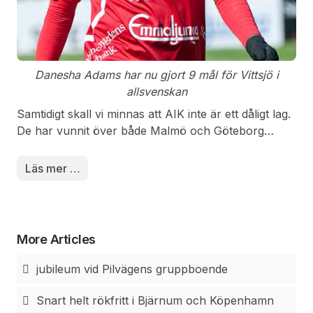
Danesha Adams har nu gjort 9 mål för Vittsjö i
allsvenskan
Samtidigt skall vi minnas att AIK inte är ett dåligt lag.
De har vunnit över både Malmö och Göteborg
hemma. Med tanke på detta läge för Vittsjö skall vi
vara stolta över vad våra Vittsjötjejer uträttade under
Läs mer …
eftermiddagen. Oavgjort borta mot AIK med inte helt
bästa förutsättningar för laget är nog snarare att
teckna som en bra insats.
More Articles
jubileum vid Pilvägens gruppboende
Snart helt rökfritt i Bjärnum och Köpenhamn