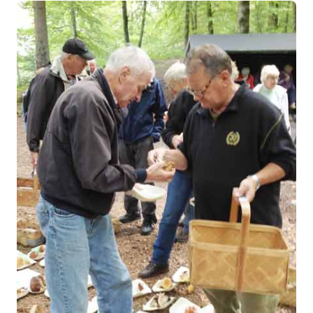
Snapphanebygdens Mykologiska förening hade
kallat till svamputfärd söndagen 2 september. Flera
liknade föreningar hade ställt in sina
svampexkursioner eftersom man ansåg att det var
för dåligt med svamp i skogarna men så inte denna
svampförening.