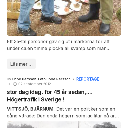
Ett 35-tal personer gav sig ut i markerna för att
under ca.en timme plocka all svamp som man
hittade för att sedan vid återkomsten till
Skärmskyddet i Ubbalt artbestämma fynden.
Läs mer …
REPORTAGE
By
Ebbe Persson. Foto Ebbe Persson
02 september 2012
stor dag idag. för 45 år sedan,....
Högertrafik i Sverige !
VITTSJÖ, BJÄRNUM.
Det var en politiker som en
gång yttrade: Den enda högern som jag litar på är
Ingemar Johanssons! För min del litade inte jag på