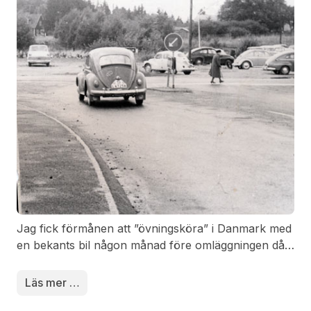
att högertrafiken skulle bli någon framgång för
trafiksäkerheten.
Jag fick förmånen att ”övningsköra” i Danmark med
en bekants bil någon månad före omläggningen då
han inte själv ville prova på.
Förberedelserna inför införandet av högertrafiken
Läs mer …
var många och långa. Det ordnades trafikkurser och