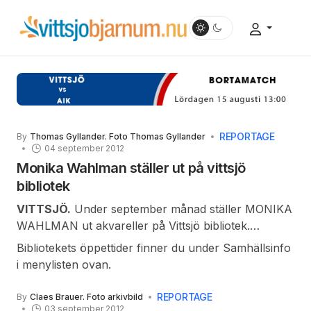
REPORTAGE
By
Thomas Gyllander. Foto Thomas Gyllander
04 september 2012
Monika Wahlman ställer ut på vittsjö
bibliotek
VITTSJÖ.
Under september månad ställer MONIKA
WAHLMAN ut akvareller på Vittsjö bibliotek.
Det kommer
Bibliotekets öppettider finner du under Samhällsinfo
också att
i menylisten ovan.
genomföras
en
REPORTAGE
By
Claes Brauer. Foto arkivbild
03 september 2012