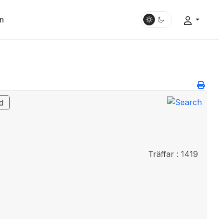
n
d
Träffar
: 1419