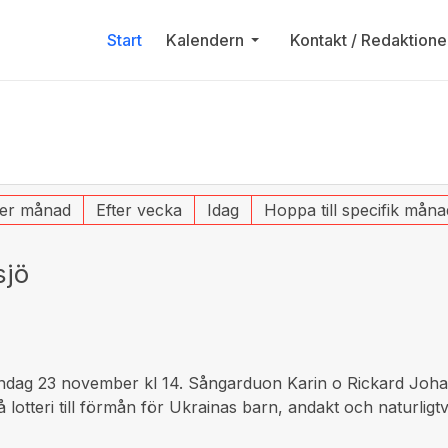
Start
Kalendern
Kontakt / Redaktione
ter månad
Efter vecka
Idag
Hoppa till specifik måna
sjö
söndag 23 november kl 14. Sångarduon Karin o Rickard Joh
å lotteri till förmån för Ukrainas barn, andakt och naturlig