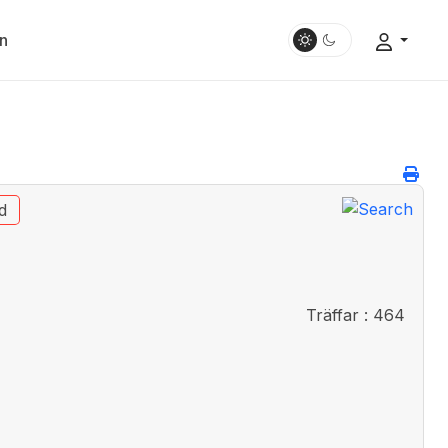
n
d
Träffar
: 464