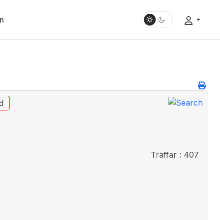
n
d
Träffar
: 407