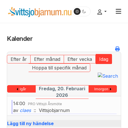
Kalender
Efter år
Efter månad
Efter vecka
Idag
Hoppa till specifik månad
Fredag, 20. Februari
Igår
Imorgon
2026
14:00
PRO Vittsjö Årsmöte
av
claes
:: Vittsjobjarnum
Lägg till ny händelse