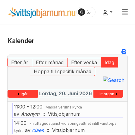
Kalender
Efter år
Efter månad
Efter vecka
Idag
Hoppa till specifik månad
Lördag, 20. Juni 2026
Igår
Imorgon
11:00 - 12:00
Mässa Verums kyrka
av
Anonym
:: Vittsjobjarnum
14:00
Friluftsgudstjänst vid springvattnet intill Farstorps
av
claes
:: Vittsjobjarnum
kyrka