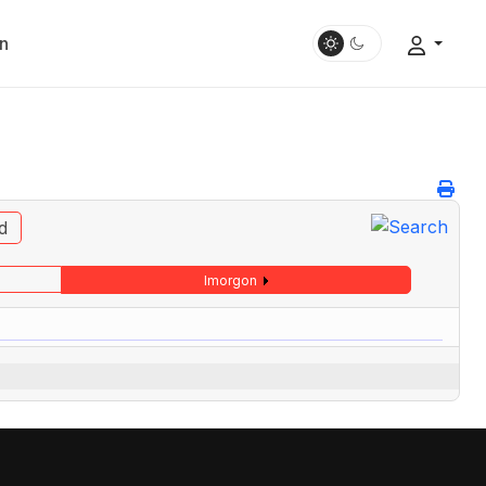
n
d
Imorgon